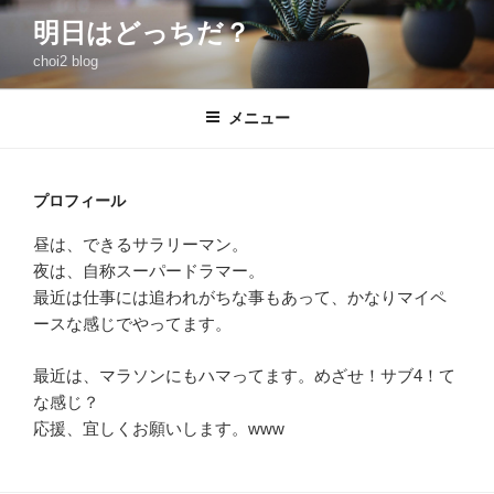
コ
明日はどっちだ？
ン
choi2 blog
テ
ン
ツ
メニュー
へ
ス
キ
プロフィール
ッ
昼は、できるサラリーマン。
プ
夜は、自称スーパードラマー。
最近は仕事には追われがちな事もあって、かなりマイペ
ースな感じでやってます。
最近は、マラソンにもハマってます。めざせ！サブ4！て
な感じ？
応援、宜しくお願いします。www