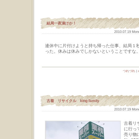
結局一夜漬けか！
2010.07.19 Mo
連休中に片付けようと持ち帰った仕事、結局１
った。休みは休みでしかないということですな
つれづれ
|
古着 リサイクル king family
2010.07.19 Mo
古着リサイ
に行っ
売り物