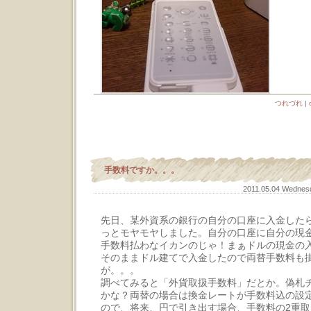
つれづれ
|
手数料ですか。。。
2011.05.04 Wedne
先日、某外資系の銀行の自分の口座に入金した
っとモヤモヤしました。自分の口座に自分の現
手数料払わなイカンのじゃ！まぁドルの現金の
そのままドル建てで入金したので両替手数料も
が。。。
調べてみると「外貨取扱手数料」だとか。偽札
かな？両替の場合は換金レートが手数料込の設
ので、将来、円で引き出す場合、手数料の2重