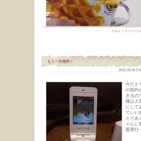
グルメ > スイーツ
|
もう一台無料！
2011.05.06 Fr
今だと
の契約
きるの
種は人気の
にして
ていい
とりあ
ゃんに
親孝行