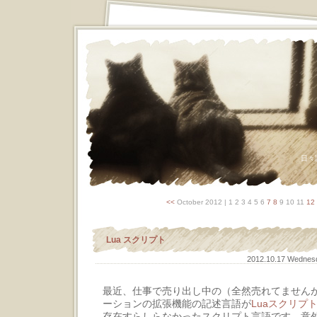
日々
<<
October 2012
| 1 2 3 4 5 6
7
8
9 10 11
12
Lua スクリプト
2012.10.17 Wedne
最近、仕事で売り出し中の（全然売れてませんが
ーションの拡張機能の記述言語が
Luaスクリプ
存在すらしらなかったスクリプト言語です。意