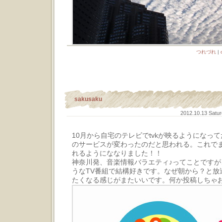
つれづれ
|
sakusaku
2012.10.13 Satu
10月から自宅のテレビでtvkが映るようになっ
のサービスが変わったのだと思われる。これで
れるようにななりました！！
神奈川発、音楽情報バラエティ♪ってことです
うなTV番組で結構好きです。なぜ朝から？と放
たくなる感じがまたいいです。何か投稿しちゃ