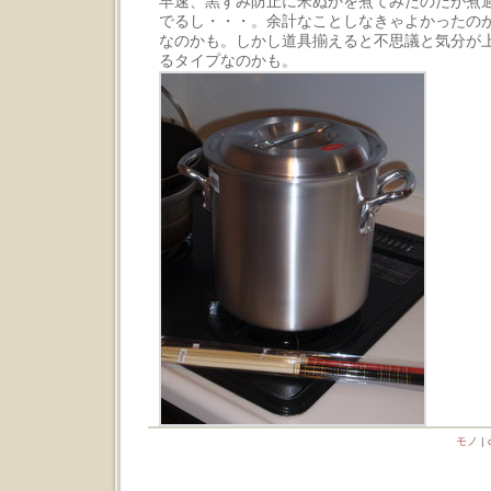
早速、黒ずみ防止に米ぬかを煮てみたのだが煮
でるし・・・。余計なことしなきゃよかったの
なのかも。しかし道具揃えると不思議と気分が
るタイプなのかも。
モノ
|