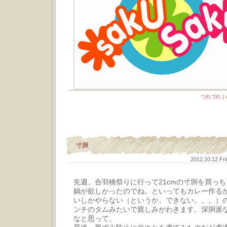
つれづれ
|
寸胴
2012.10.12 Fr
先週、合羽橋祭りに行って21cmの寸胴を買っ
鍋が欲しかったのでね。といってもカレー作る
いしかやらない（というか、できない。。。）
ンチのタムみたいで親しみがわきます。深胴派
なと思って。