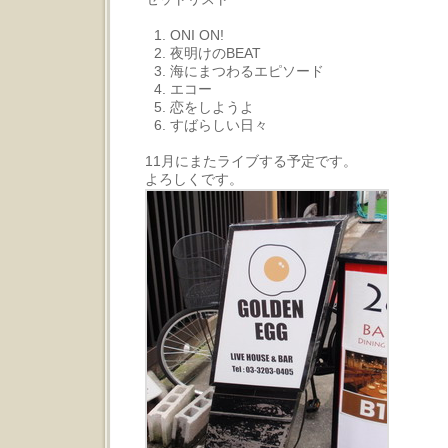
ONI ON!
夜明けのBEAT
海にまつわるエピソード
エコー
恋をしようよ
すばらしい日々
11月にまたライブする予定です。
よろしくです。