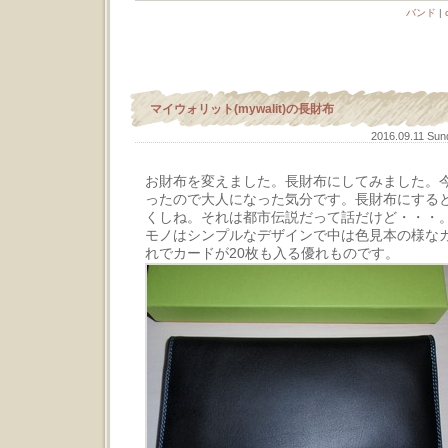
バンド
|
マイウォリット(mywalit)の長財布
2016.09.11 Su
お財布を変えました。長財布にしてみました。
ったので大人になった気分です。長財布にする
くしね。それは都市伝説だって話だけど・・・
モノはシンプルなデザインで中は色見本の様な
れでカードが20枚も入る優れものです。