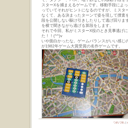
スターXを捕まえるゲームです。移動手段によ
っていてそれがヒントになるのですが、ミスタ
なくて、ある決まったターンで姿を現して捜査
段を公開しない駆け引きしたりして逃げ回りま
を横で聞きながら逃げる算段をします。
それで今回、私がミスターX役のとき見事逃げ
た！！(^^)v
いや面白かったな。ゲームバランスがいい感じ
が1982年ゲーム大賞受賞の名作ゲームです。
つれづれ
|