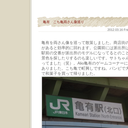
亀有 こち亀両さん像巡り
2012.03.16 Fr
亀有を両さん像を巡って散策しました。商店街
があると効率的に回れます。公園前には派出所
駅前の交番が派出所のモデルになってるとのこ
景色を探したりするのも楽しいです。サトちゃ
ってました（笑）。Alio亀有のゲームコーナー
ありました。こち亀で町興しですね。バンビで
で和菓子を買って帰りました。