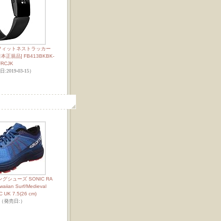
reHR フィットネストラッカー
[日本正規品] FB413BKBK-
FRCJK
:2019-03-15）
グシューズ SONIC RA
ian Surf/Medieval
 C UK 7.5(26 cm)
s （発売日:）