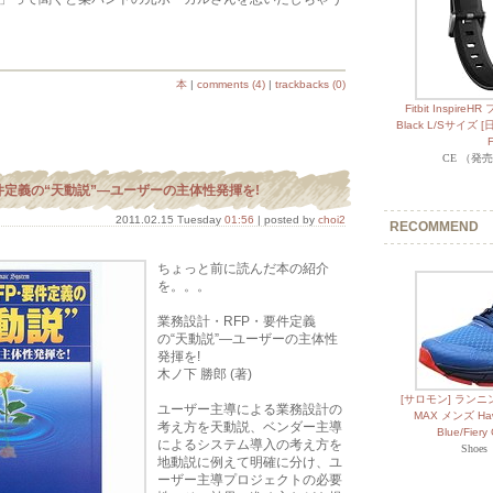
本
|
comments (4)
|
trackbacks (0)
Fitbit Inspi
Black L/Sサイズ 
CE （発売日
件定義の“天動説”―ユーザーの主体性発揮を!
2011.02.15 Tuesday
01:56
| posted by
choi2
RECOMMEND
ちょっと前に読んだ本の紹介
を。。。
業務設計・RFP・要件定義
の“天動説”―ユーザーの主体性
発揮を!
木ノ下 勝郎 (著)
[サロモン] ランニン
ユーザー主導による業務設計の
MAX メンズ Hawai
考え方を天動説、ベンダー主導
Blue/Fiery
によるシステム導入の考え方を
Shoe
地動説に例えて明確に分け、ユ
ーザー主導プロジェクトの必要