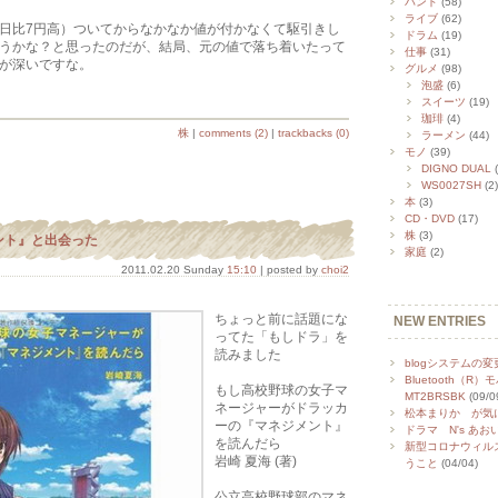
バンド
(58)
ライブ
(62)
日比7円高）ついてからなかなか値が付かなくて駆引きし
ドラム
(19)
うかな？と思ったのだが、結局、元の値で落ち着いたって
仕事
(31)
が深いですな。
グルメ
(98)
泡盛
(6)
スイーツ
(19)
珈琲
(4)
株
|
comments (2)
|
trackbacks (0)
ラーメン
(44)
モノ
(39)
DIGNO DUAL
(
WS0027SH
(2)
本
(3)
CD・DVD
(17)
株
(3)
ント』と出会った
家庭
(2)
2011.02.20 Sunday
15:10
| posted by
choi2
ちょっと前に話題にな
NEW ENTRIES
ってた「もしドラ」を
読みました
blogシステムの変
Bluetooth（
もし高校野球の女子マ
MT2BRSBK
(09/0
ネージャーがドラッカ
松本まりか が気に
ーの『マネジメント』
ドラマ N's あ
を読んだら
新型コロナウィルス(
岩崎 夏海 (著)
うこと
(04/04)
公立高校野球部のマネ