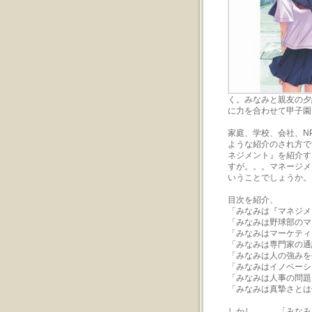
く。みなみと親友の夕
に力を合わせて甲子園
家庭、学校、会社、N
ような紹介のされ方で
ネジメント』を紹介す
すが。。。マネージメ
いうことでしょうか。
目次を紹介、
「みなみは『マネジメ
「みなみは野球部のマ
「みなみはマーケティ
「みなみは専門家の通
「みなみは人の強みを
「みなみはイノベーシ
「みなみは人事の問題
「みなみは真摯さとは
しかし。。。「みなみ