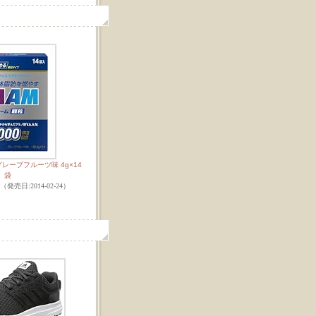
レープフルーツ味 4g×14
袋
uty （発売日:2014-02-24）