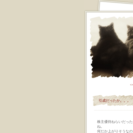
<
引成だったか。。。
株主優待ねらいだった
ね。
何だか上がりそうなの