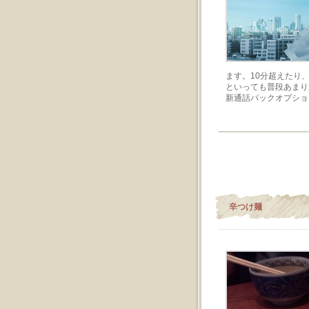
ます。10分超えたり
といっても普段あまり
新通話パックオプショ
辛つけ麺