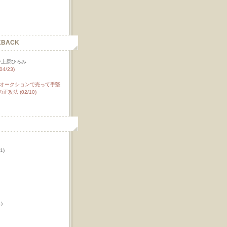
KBACK
L＠上原ひろみ
04/23)
オークションで売って手堅
攻法 (02/10)
1)
)