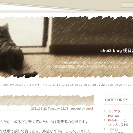
choi2 blog 
choi2の日常で思ったこと感じたことをつれづれな
日々試行錯誤の連続。何をなすべきか？何処へ行けばいいのか
<
February 2011
| 1 2
3
4 5
6
7 8 9 10 11
12
13 14
15
16 17 18 19
20
21
22
23 24 25 26 27 28
CATEGORIES
2011.02.22 Tuesday
02:38
| posted by
choi2
ドラマ
(2)
RUN
(2)
ゆるキャラ
(5)
のだが、成るだけ安く買いたいのは消費者の心理ですよ
つれづれ
(234)
Tips
(8)
で後場で成行で買ったら、終値が7円も下がっていました