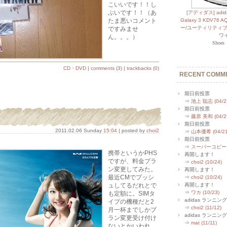
こいいです！！し
ぶいです！！（あ
[アディダス] ad
たま悪いコメント
Galaxy 3 KDV76
ー/ユーティリティブ
ですみませ
ワイ
ん。。。）
Shoe
CD・DVD
|
comments (3)
|
trackbacks (0)
RECENT COMM
期日前投票
⇒
池上 聡志 (04/2
期日前投票
⇒
藤原 美和 (04/2
期日前投票
2011.02.06 Sunday
15:04
| posted by
choi2
⇒
山本優希 (04/21
期日前投票
⇒
スーパーコピー (0
携帯というかPHS
再開します！
ですが、料金プラ
⇒
choi2 (10/24)
ン変更してみた。
再開します！
最近CMでプッシ
⇒
choi2 (10/24)
ュしてるだれとで
再開します！
⇒
ワカ (10/23)
も定額に。SIMタ
adidas ランニング
イプの機種だと2
⇒
choi2 (11/12)
月一杯までしかプ
adidas ランニング
ラン変更受け付け
⇒
mat (11/11)
ないとかいわれ