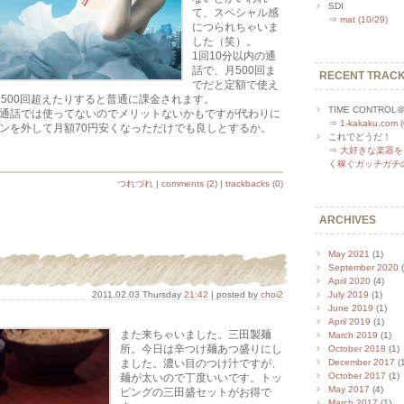
SDI
て、スペシャル感
⇒
mat (10/29)
につられちゃいま
した（笑）。
1回10分以内の通
話で、月500回ま
RECENT TRAC
でだと定額で使え
、500回超えたりすると普通に課金されます。
TIME CONTRO
通話では使ってないのでメリットないかもですが代わりに
⇒
1-kakaku.com (
ンを外して月額70円安くなっただけでも良しとするか。
これでどうだ！
⇒
大好きな楽器を
く稼ぐガッチガチの正
つれづれ
|
comments (2)
|
trackbacks (0)
ARCHIVES
May 2021
(1)
September 2020
(
April 2020
(4)
2011.02.03 Thursday
21:42
| posted by
choi2
July 2019
(1)
June 2019
(1)
April 2019
(1)
また来ちゃいました。三田製麺
March 2019
(1)
所。今日は辛つけ麺あつ盛りにし
October 2018
(1)
ました。濃い目のつけ汁ですが、
December 2017
(1
October 2017
(1)
麺が太いので丁度いいです。トッ
May 2017
(4)
ピングの三田盛セットがお得で
March 2017
(1)