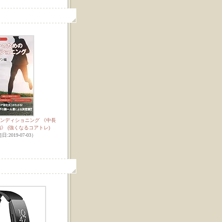
ンディショニング 《中長
》 (強くなるコアトレ)
日:2019-07-03）