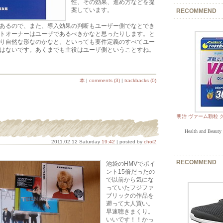
性、その効果、進め方などを提
案しています。
RECOMMEND
あるので、また、導入効果の判断もユーザー側でなとでき
トオーナーはユーザであるべきかなと思ったりします。と
り自然な形なのかなと。といっても要件定義のすべてユー
はないです。あくまでも主役はユーザ側ということすね。
本
|
comments (3)
|
trackbacks (0)
明治 ヴァーム顆粒 グ
Health and Bea
2011.02.12 Saturday
19:42
| posted by
choi2
RECOMMEND
池袋のHMVでポイ
ント15倍だったの
で以前から気にな
っていたフジファ
ブリックの作品を
遡って大人買い。
早速聴きまくり。
いいです！！かっ