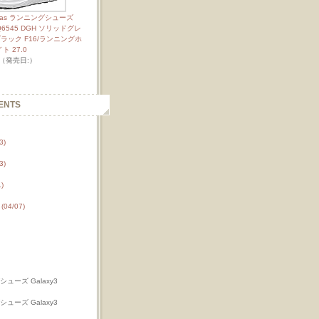
idas ランニングシューズ
 AQ6545 DGH ソリッドグレ
ラック F16/ランニングホ
ト 27.0
s （発売日:）
ENTS
3)
3)
)
4/07)
シューズ Galaxy3
シューズ Galaxy3