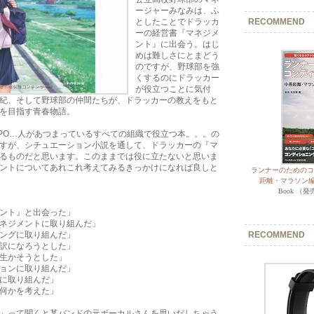
ージャーみなみは、ふ
としたことでドラッカ
RECOMMEND
ーの経営書『マネジメ
ント』に出会う。はじ
めは難しさにとまどう
のですが、野球部を強
くするのにドラッカー
が役立つことに気付
紀、そして野球部の仲間たちが、ドラッカーの教えをもと
を目指す青春物語。
PO…人があつまっているすべての組織で役立つ本。。。の
すが、シチュエーション小説を通して、ドラッカーの『マ
るものだと思います。このままでは役に立たないと思いま
ントについてあれこれ考えてみるきっかけになれば良しと
ランナーのためのコ
距離・マラソン編
Book （発売
ント』と出会った」
ネジメントに取り組んだ」
ングに取り組んだ」
RECOMMEND
訳になろうとした」
生かそうとした」
ョンに取り組んだ」
に取り組んだ」
何かを考えた」
」って聞くと某バンドの元ボーカルさんを思いだしちゃう