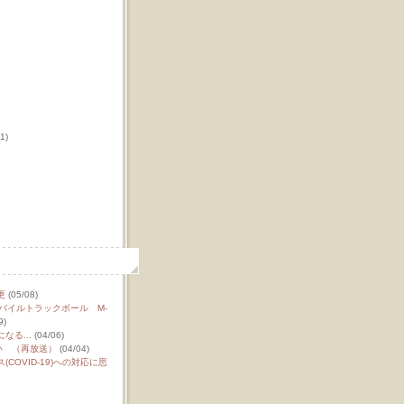
1)
更
(05/08)
R）モバイルトラックボール M-
9)
なる...
(04/06)
おい （再放送）
(04/04)
COVID-19)への対応に思