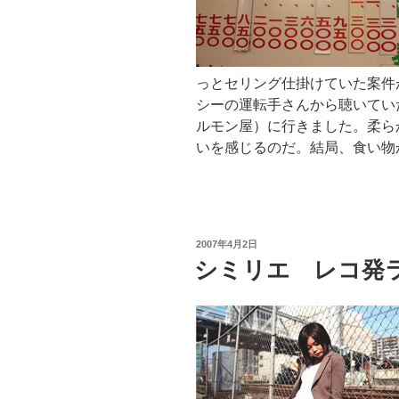
っとセリング仕掛けていた案件
シーの運転手さんから聴いてい
ルモン屋）に行きました。柔ら
いを感じるのだ。結局、食い物
投
2007年4月2日
稿
シミリエ レコ発
日: