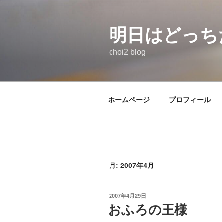
コ
ン
テ
明日はどっち
ン
choi2 blog
ツ
へ
ス
キ
ホームページ
プロフィール
ッ
プ
月:
2007年4月
投
2007年4月29日
稿
おふろの王様
日: