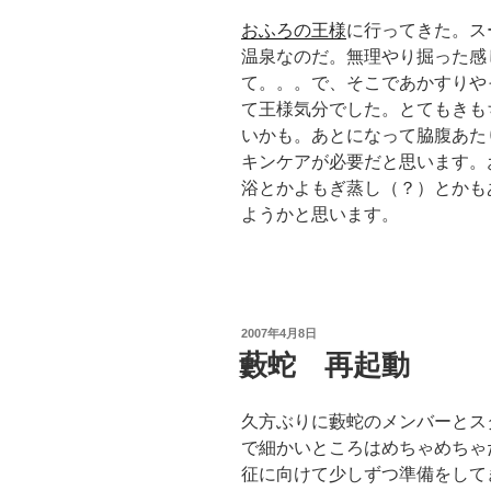
おふろの王様
に行ってきた。ス
温泉なのだ。無理やり掘った感
て。。。で、そこであかすりや
て王様気分でした。とてもきも
いかも。あとになって脇腹あた
キンケアが必要だと思います。
浴とかよもぎ蒸し（？）とかも
ようかと思います。
投
2007年4月8日
稿
藪蛇 再起動
日:
久方ぶりに藪蛇のメンバーとス
で細かいところはめちゃめちゃ
征に向けて少しずつ準備をして