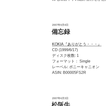
投
2007年4月4日
稿
備忘録
日:
KOKIA『ありがとう・・・』
CD (1999/6/17)
ディスク枚数: 1
フォーマット： Single
レーベル: ポニーキャニオン
ASIN: B00005FS2R
投
2007年4月3日
稿
松阪牛
日: