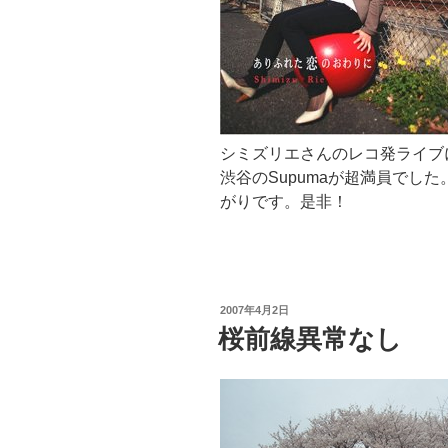
シミズリエさんのレコ発ライブ
渋谷のSupumaが超満員でし
がりです。是非！
投
2007年4月2日
稿
桜前線異常なし
日: