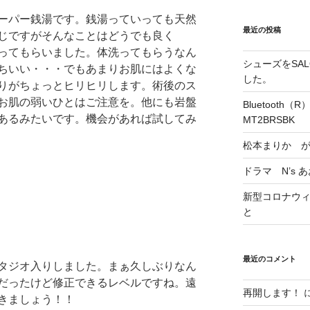
ーパー銭湯です。銭湯っていっても天然
最近の投稿
じですがそんなことはどうでも良く
ってもらいました。体洗ってもらうなん
シューズをSALO
ちいい・・・でもあまりお肌にはよくな
した。
りがちょっとヒリヒリします。術後のス
お肌の弱いひとはご注意を。他にも岩盤
Bluetoot
あるみたいです。機会があれば試してみ
MT2BRSBK
松本まりか 
ドラマ N’s 
新型コロナウィル
と
最近のコメント
タジオ入りしました。まぁ久しぶりなん
だったけど修正できるレベルですね。遠
再開します！
きましょう！！