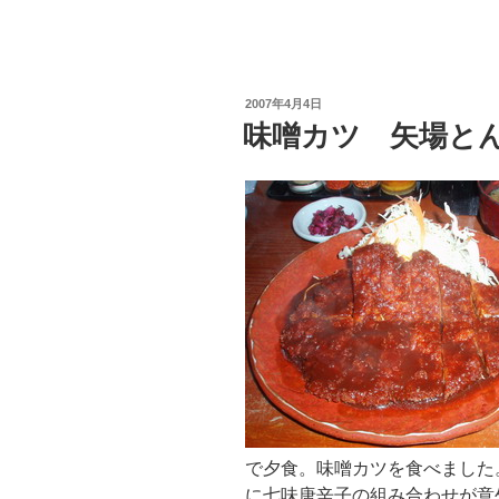
投
2007年4月4日
稿
味噌カツ 矢場と
日:
で夕食。味噌カツを食べました
に七味唐辛子の組み合わせが意