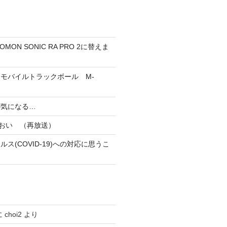
MON SONIC RA PRO 2に替えま
h（R）モバイルトラックボール M-
が気になる…
あおい （再放送）
ス(COVID-19)への対応に思うこ
に
choi2
より