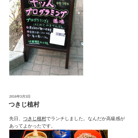
投
2016年3月3日
稿
つきじ植村
日:
先日、
つきじ植村
でランチしました。なんだか高級感が
あってよかったです。