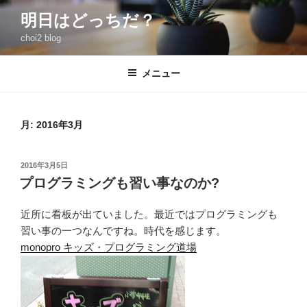
コ
明日はどっちだ？
ン
choi2 blog
テ
ン
ツ
メニュー
へ
ス
キ
月:
2016年3月
ッ
プ
投
2016年3月5日
稿
プログラミングも習い事なのか?
日:
近所に看板が出ていました。最近ではプログラミングも
習い事の一つなんですね。時代を感じます。
monopro キッズ・プログラミング道場