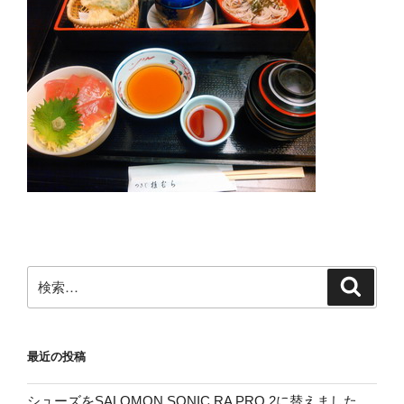
検
検
索
索:
最近の投稿
シューズをSALOMON SONIC RA PRO 2に替えました。