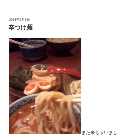
投
2011年2月3日
稿
辛つけ麺
日:
また来ちゃいまし