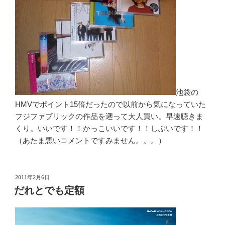
池袋の
HMVでポイント15倍だったので以前から気になっていた
フジファブリックの作品を遡って大人買い。早速聴きま
くり。いいです！！かっこいいです！！しぶいです！！
（あたま悪いコメントですみません。。。）
投
2011年2月6日
稿
だれとでも定額
日: