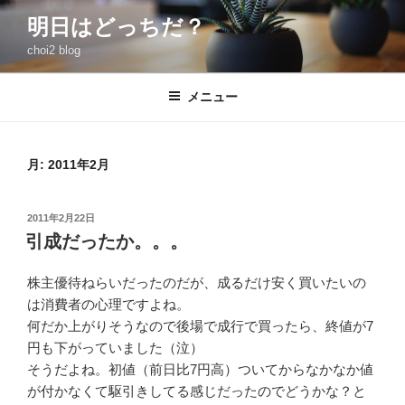
コ
明日はどっちだ？
ン
choi2 blog
テ
ン
ツ
メニュー
へ
ス
キ
月:
2011年2月
ッ
プ
投
2011年2月22日
稿
引成だったか。。。
日:
株主優待ねらいだったのだが、成るだけ安く買いたいの
は消費者の心理ですよね。
何だか上がりそうなので後場で成行で買ったら、終値が7
円も下がっていました（泣）
そうだよね。初値（前日比7円高）ついてからなかなか値
が付かなくて駆引きしてる感じだったのでどうかな？と