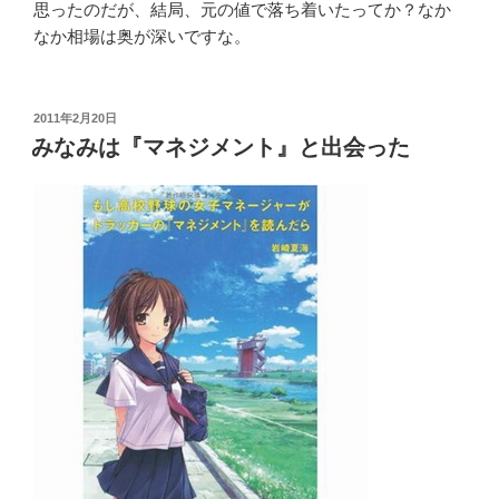
思ったのだが、結局、元の値で落ち着いたってか？なか
なか相場は奥が深いですな。
投
2011年2月20日
稿
みなみは『マネジメント』と出会った
日: