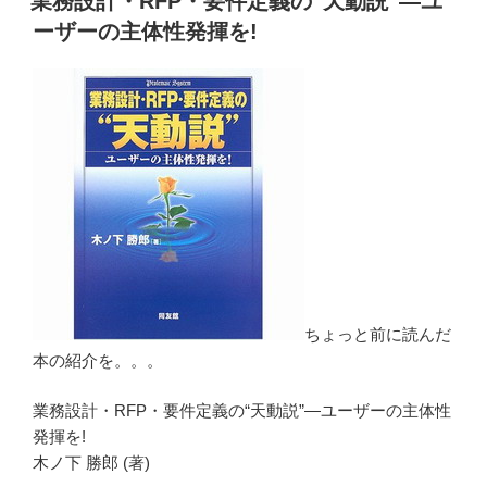
業務設計・RFP・要件定義の“天動説”―ユ
日:
ーザーの主体性発揮を!
ちょっと前に読んだ
本の紹介を。。。
業務設計・RFP・要件定義の“天動説”―ユーザーの主体性
発揮を!
木ノ下 勝郎 (著)