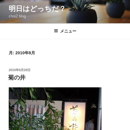
コ
明日はどっちだ？
ン
choi2 blog
テ
ン
ツ
メニュー
へ
ス
キ
月:
2010年8月
ッ
プ
投
2010年8月29日
稿
菊の井
日: