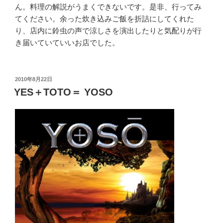
ん。料理の解説がうまくできないです。是非、行ってみ
てください。余った炊き込みご飯を折詰にしてくれた
り、店内に鈴虫の声で涼しさを演出したりと気配りが行
き届いていていいお店でした。
投
2010年8月22日
稿
YES＋TOTO＝ YOSO
日: