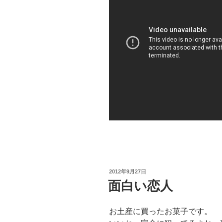
投
2012年9月27日
稿
面白い恋人
日:
お土産に買ったお菓子です。