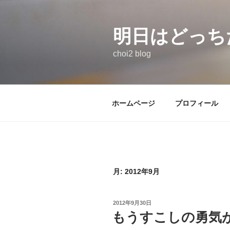
コ
ン
テ
明日はどっち
ン
choi2 blog
ツ
へ
ス
キ
ホームページ
プロフィール
ッ
プ
月:
2012年9月
投
2012年9月30日
稿
もうすこしの勇気
日: