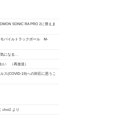
MON SONIC RA PRO 2に替えま
h（R）モバイルトラックボール M-
が気になる…
あおい （再放送）
ス(COVID-19)への対応に思うこ
に
choi2
より