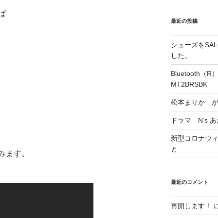
ば
最近の投稿
シューズをSALO
した。
Bluetoot
MT2BRSBK
松本まりか 
ドラマ N’s 
新型コロナウィル
と
みます。
最近のコメント
再開します！