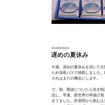
投
2012年9月22日
稿
遅めの夏休み
日:
今週、遅めの夏休みを頂いて大
ため深夜バスで移動しました。
それはまたの機会にします。
で、朝、難波についたら先ず銭
流し、早速、新世界の串揚げ屋
きてました。皆昼間から飲む人