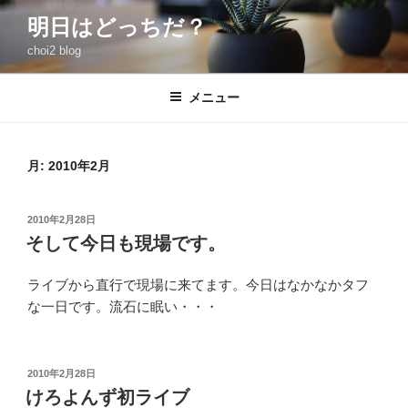
コ
明日はどっちだ？
ン
choi2 blog
テ
ン
ツ
メニュー
へ
ス
キ
月:
2010年2月
ッ
プ
投
2010年2月28日
稿
そして今日も現場です。
日:
ライブから直行で現場に来てます。今日はなかなかタフ
な一日です。流石に眠い・・・
投
2010年2月28日
稿
けろよんず初ライブ
日: