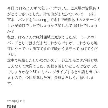
今日は けろよんず で初ライブでした。ご来場の皆様あり
がとうございました。持ち曲がまだ少ないので （株）
宮本 バンドをfeaturingして途中で転換ありのステージで
したが如何でしたでしょうか？楽しんで頂けたでしょう
か？
私は、けろよんの絶対領域に完敗でしたが。（←アホ）
バンドとしてはまだまだこれからですが、これからも地
道にやっていく所存ですので暖かく見守ってあげてくだ
さい。
途中で転換したせいなのかステージ上でモニタが殆ど聴
こえなくて大変でした。お聴き苦しいところはなかった
でしょうかな？5月にリベンジライブするとの話も出てい
ますので、今回見逃した方、是非よろしくお願いしま
す。
投
2010年2月21日
稿
現場