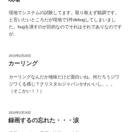
日:
現地でシステムの試験してます。取り敢えず順調です。
と言いたいところだが現地で1件debugしてしまいまし
た。bugを潰すのが目的なのでそれはそれでありなのです
が。
投
2010年2月20日
稿
カーリング
日:
カーリングなんだか地味だけど面白いね。何だろうジワ
ジワくる感じ？クリスタルジャパンかわいいし。。。
（そこかい！！）
投
2010年2月16日
稿
録画するの忘れた・・・涙
日: