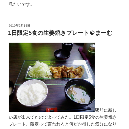
見たいです。
投
2010年2月14日
稿
1日限定5食の生姜焼きプレート＠まーむ
日:
駅前に新し
い店が出来てたのでよってみた。1日限定5食の生姜焼き
プレート。限定って言われると何だか得した気分になり