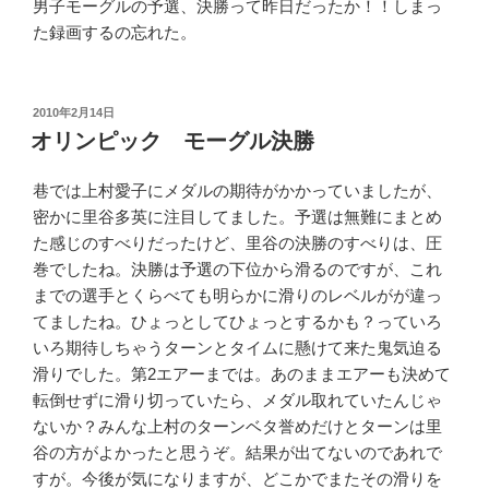
男子モーグルの予選、決勝って昨日だったか！！しまっ
た録画するの忘れた。
投
2010年2月14日
稿
オリンピック モーグル決勝
日:
巷では上村愛子にメダルの期待がかかっていましたが、
密かに里谷多英に注目してました。予選は無難にまとめ
た感じのすべりだったけど、里谷の決勝のすべりは、圧
巻でしたね。決勝は予選の下位から滑るのですが、これ
までの選手とくらべても明らかに滑りのレベルがが違っ
てましたね。ひょっとしてひょっとするかも？っていろ
いろ期待しちゃうターンとタイムに懸けて来た鬼気迫る
滑りでした。第2エアーまでは。あのままエアーも決めて
転倒せずに滑り切っていたら、メダル取れていたんじゃ
ないか？みんな上村のターンベタ誉めだけとターンは里
谷の方がよかったと思うぞ。結果が出てないのであれで
すが。今後が気になりますが、どこかでまたその滑りを