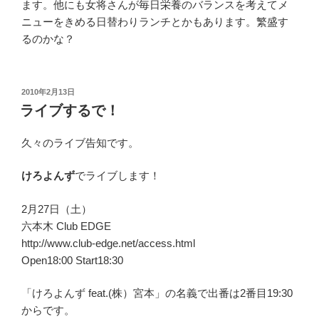
ます。他にも女将さんが毎日栄養のバランスを考えてメ
ニューをきめる日替わりランチとかもあります。繁盛す
るのかな？
投
2010年2月13日
稿
ライブするで！
日:
久々のライブ告知です。
けろよんず
でライブします！
2月27日（土）
六本木 Club EDGE
http://www.club-edge.net/access.html
Open18:00 Start18:30
「けろよんず feat.(株）宮本」の名義で出番は2番目19:30
からです。