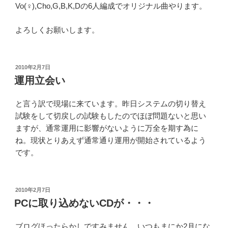
Vo(♀),Cho,G,B,K,Dの6人編成でオリジナル曲やります。
よろしくお願いします。
投
2010年2月7日
稿
運用立会い
日:
と言う訳で現場に来ています。昨日システムの切り替え
試験をして切戻しの試験もしたのでほぼ問題ないと思い
ますが、通常運用に影響がないように万全を期す為に
ね。現状とりあえず通常通り運用が開始されているよう
です。
投
2010年2月7日
稿
PCに取り込めないCDが・・・
日:
ブログほったらかしですみません。いつもまにか2月にな