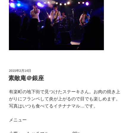
投
2015年2月14日
稿
素敵庵＠銀座
日:
有楽町の地下街で見つけたステーキさん。お肉の焼き上
がりにフランベして炎が上がるので目でも楽しめます。
写真はいつも食べてるイチナナマル…です。
メニュー