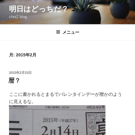
コ
明日はどっちだ？
ン
choi2 blog
テ
ン
ツ
メニュー
へ
ス
キ
月:
2015年2月
ッ
プ
投
2015年2月15日
稿
暦？
日:
ここに書かれるとまるでバレンタインデーが暦かのよう
に見えるな。