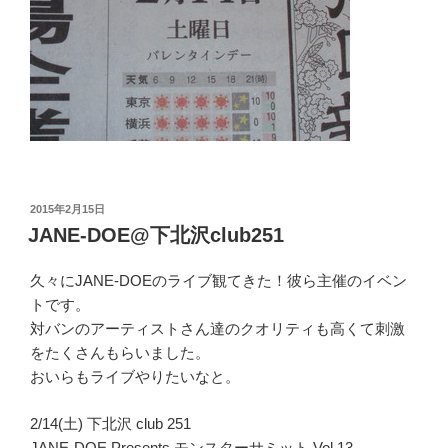
投
2015年2月15日
稿
JANE-DOE@下北沢club251
日:
久々にJANE-DOEのライブ観てきた！彼ら主催のイベン
トです。
対バンのアーティストさん達のクオリティも高くて刺激
をたくさんもらいました。
おいらもライブやりたいなと。
2/14(土) 下北沢 club 251
JANE-DOE Presents モンスターサミット Vol.13