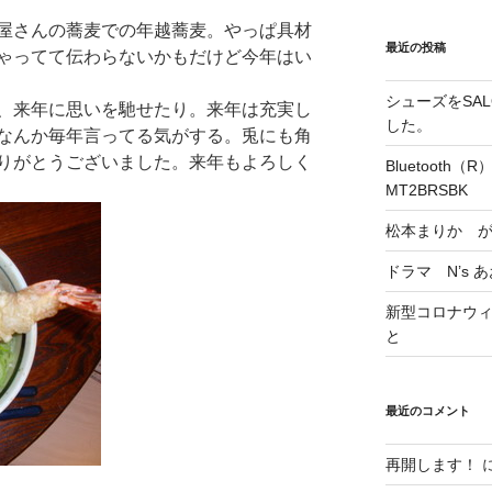
屋さんの蕎麦での年越蕎麦。やっぱ具材
最近の投稿
ゃってて伝わらないかもだけど今年はい
シューズをSALO
、来年に思いを馳せたり。来年は充実し
した。
なんか毎年言ってる気がする。兎にも角
りがとうございました。来年もよろしく
Bluetoot
MT2BRSBK
松本まりか 
ドラマ N’s 
新型コロナウィル
と
最近のコメント
再開します！