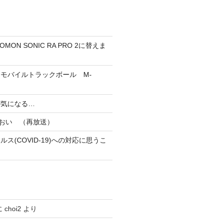
MON SONIC RA PRO 2に替えま
h（R）モバイルトラックボール M-
が気になる…
あおい （再放送）
ス(COVID-19)への対応に思うこ
に
choi2
より