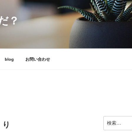
だ？
blog
お問い合わせ
検
くり
索: