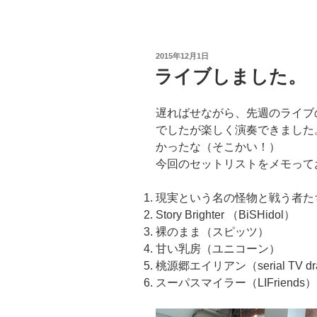
投
2015年12月1日
稿
ライブしました。
日:
遅ればせながら、先週のライブ
でしたが楽しく演奏できました
かったな（そこかい！）
今回のセットリストをメモって
現実という名の怪物と戦う者た
Story Brighter （BiSHidol）
裸のまま（スピッツ）
甘い乳房（ユニコーン）
桃源郷エイリアン（serial TV d
スーパスマイラー（LIFriends）