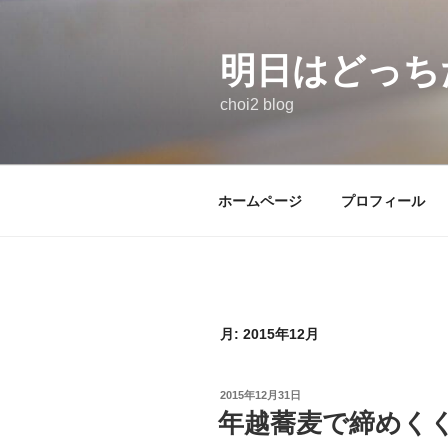
コ
ン
テ
明日はどっち
ン
choi2 blog
ツ
へ
ス
キ
ホームページ
プロフィール
ッ
プ
月:
2015年12月
投
2015年12月31日
稿
年越蕎麦で締めく
日: