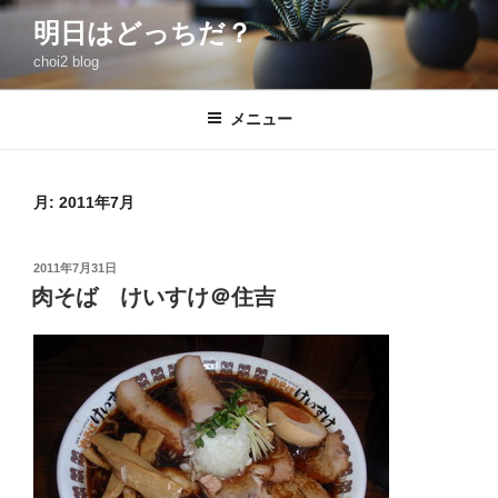
コ
明日はどっちだ？
ン
choi2 blog
テ
ン
ツ
メニュー
へ
ス
キ
月:
2011年7月
ッ
プ
投
2011年7月31日
稿
肉そば けいすけ＠住吉
日: