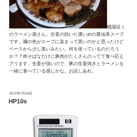
職場近く
のラーメン屋さん。生姜の効いた濃いめの醤油系スープ
です。麺の色がスープに染まって黒いのかと思ったけど
ベースから少し黒いみたい。何を使っているのだろう
か？？肉そばなだけに豚肉がたくさんのってて食べ応え
アリます。生姜が強いので、豚の生姜焼きとラーメンを
一緒に食べている感じかな。お試しあれ。
投
2011年7月16日
稿
HP10s
日: