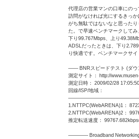
代理店の営業マンの口車にのっ
訪問がなければ光にするきっか
がち無駄ではないなと思ったり
た。で早速ベンチマークしてみ
下り99.767Mbps、上り49.38
ADSLだったときは、下り2.789
り快適です。ベンチマークサイ
—— BNRスピードテスト (ダウ
測定サイト： http://www.musen-la
測定日時： 2009/02/28 17:05:5
回線/ISP/地域：
——————————————
1.NTTPC(WebARENA)1： 87237.
2.NTTPC(WebARENA)2： 99767.
推定転送速度： 99767.682kbps(99
———— Broadband Networki