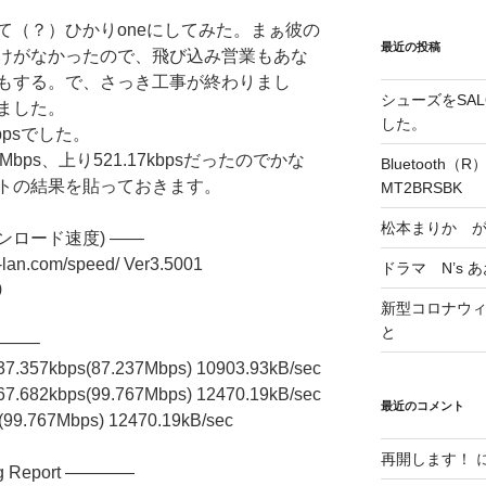
て（？）ひかりoneにしてみた。まぁ彼の
最近の投稿
けがなかったので、飛び込み営業もあな
もする。で、さっき工事が終わりまし
シューズをSALO
ました。
した。
Mbpsでした。
Mbps、上り521.17kbpsだったのでかな
Bluetoot
トの結果を貼っておきます。
MT2BRSBK
松本まりか 
ンロード速度) ——
n.com/speed/ Ver3.5001
ドラマ N’s 
0
新型コロナウィル
と
——–
357kbps(87.237Mbps) 10903.93kB/sec
682kbps(99.767Mbps) 12470.19kB/sec
最近のコメント
.767Mbps) 12470.19kB/sec
再開します！
ng Report ————