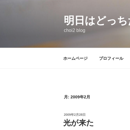
コ
ン
テ
明日はどっち
ン
choi2 blog
ツ
へ
ス
キ
ホームページ
プロフィール
ッ
プ
月:
2009年2月
投
2009年2月28日
稿
光が来た
日: