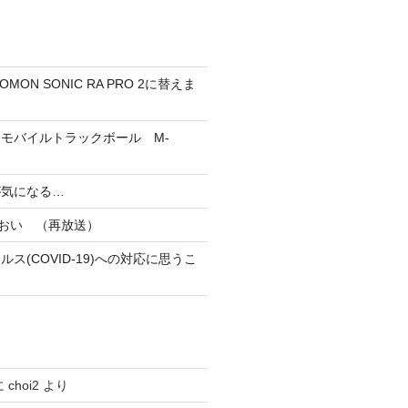
MON SONIC RA PRO 2に替えま
h（R）モバイルトラックボール M-
が気になる…
あおい （再放送）
ス(COVID-19)への対応に思うこ
に
choi2
より