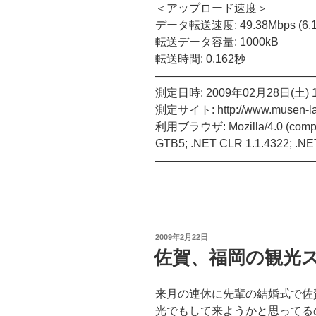
＜アップロード速度＞
データ転送速度: 49.38Mbps (6.1
転送データ容量: 1000kB
転送時間: 0.162秒
——————————————
測定日時: 2009年02月28日(土) 
測定サイト: http://www.musen-la
利用ブラウザ: Mozilla/4.0 (compati
GTB5; .NET CLR 1.1.4322; .NET
——————————————
投
2009年2月22日
稿
佐賀、福岡の観光
日:
来月の連休に先輩の結婚式で佐
光でもして来ようかと思ってる