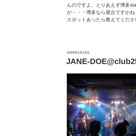
んのですよ。とりあえず博多st
が・・・博多なら屋台ですかね
スポットあったら教えてくださ
投
2009年2月10日
稿
JANE-DOE@club2
日: