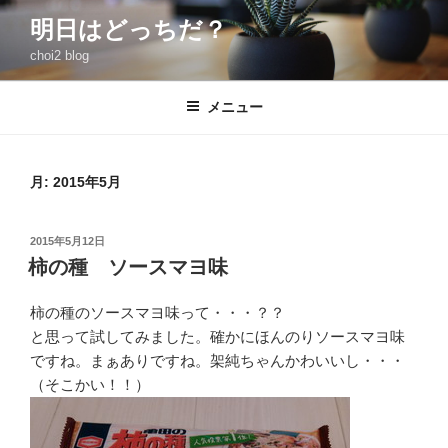
コ
明日はどっちだ？
ン
choi2 blog
テ
ン
ツ
メニュー
へ
ス
キ
月:
2015年5月
ッ
プ
投
2015年5月12日
稿
柿の種 ソースマヨ味
日:
柿の種のソースマヨ味って・・・？？
と思って試してみました。確かにほんのりソースマヨ味
ですね。まぁありですね。架純ちゃんかわいいし・・・
（そこかい！！）