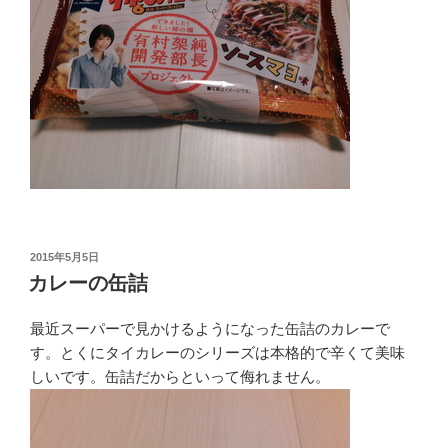
投
2015年5月5日
稿
カレーの缶詰
日:
最近スーパーで見かけるようになった缶詰のカレーで
す。とくにタイカレーのシリーズは本格的で辛くて美味
しいです。缶詰だからといって侮れません。