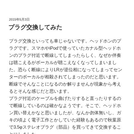
投
2015年5月3日
稿
プラグ交換してみた
日:
プラグ交換といっても車じゃないです。ヘッドホンのプ
ラグです。スマホやiPodで使っていたカナル型ヘッドホ
ンのプラグ付近で断線してしまったらしく、なぜか伴奏
は聴こえるがボーカルが聴こえなくなってしまいまし
た。恐らく断線によりLRが逆位相になってしまってセン
ターのボーカルが相殺されてしまったのだと思います。
断線でそんなことになるのか解りませんが現象から考え
るとそんな感じだと思います。
プラグ付近のケーブルを曲げたりすると直ったりするの
で断線しているのは確かなようです。そこで、ヘッドホ
ン買い替えかなと思いましたが、なんか勿体無いし、ガ
キの頃よく電子工作とかしていた経験もあるので秋葉原
で3.5φステレオプラグ（部品）を買ってきて交換するこ