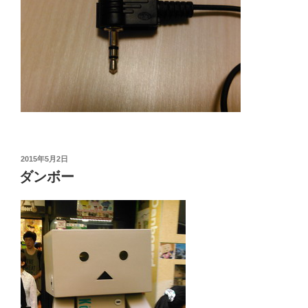
投
2015年5月2日
稿
ダンボー
日: