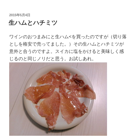
投
2015年5月4日
稿
生ハムとハチミツ
日:
ワインのおつまみにと生ハム<を買ったのですが（切り落
としを格安で売ってました。）その生ハムとハチミツが
意外と合うのですよ。スイカに塩をかけると美味しく感
じるのと同じノリだと思う。お試しあれ。