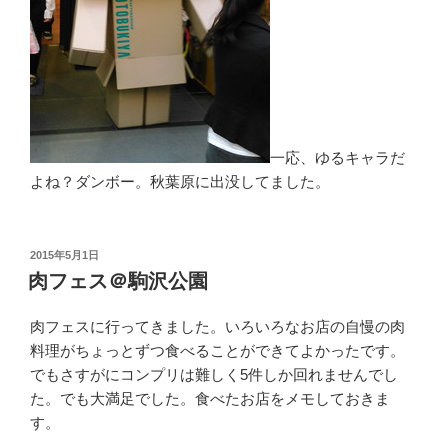
一応、ゆるキャラだ
よね？ダンボー。秋葉原に出没してました。
投
2015年5月1日
稿
肉フェス＠駒沢公園
日:
肉フェスに行ってきました。いろいろなお店の自慢の肉
料理がちょっとずつ食べることができてよかったです。
でもさすがにコンプリは難しく5件しか回れませんでし
た。でも大満足でした。食べたお店をメモしておきま
す。