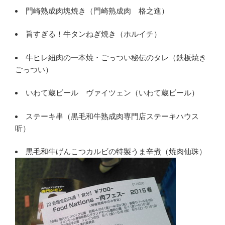
門崎熟成肉塊焼き（門崎熟成肉 格之進）
旨すぎる！牛タンねぎ焼き（ホルイチ）
牛ヒレ紐肉の一本焼・ごっつい秘伝のタレ（鉄板焼き
ごっつい）
いわて蔵ビール ヴァイツェン（いわて蔵ビール）
ステーキ串（黒毛和牛熟成肉専門店ステーキハウス
听）
黒毛和牛げんこつカルビの特製うま辛煮（焼肉仙珠）