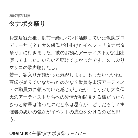
投
2007年7月8日
稿
タナボタ祭り
日:
お芝居観た後、以前一緒にバンド活動していた敏腕プロ
デューサ（？）大久保氏が仕掛けたイベント「タナボタ
祭り」に行きました。彼のお勧めアーティストが沢山出
演してました。いろいろ聴けてよかったです。久しぶり
マサコの歌声聴けたし。
若干、客入りが鈍かった気がします。もったいないね。
宣伝が足りていなかったのかな？動員を出演アーティス
トの動員力に頼っていた感じがしたが、もう少し大久保
氏のアーティストたちへの愛情が垣間見える様だったら
きっと結果は違ったのだと私は思うが、どうだろう？主
催者の思いの強さがイベントの成否を分けるのだと思
う。
OtterMusic
主催“タナボタ祭り～777～”