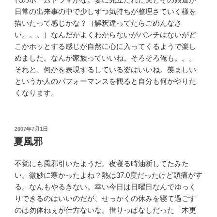
日常の出来事の中で少しずつ気持ちが整理さていく様を
描いたって感じかな？（解釈違ってたらごめんなさ
い。。。）なんだかよくわからないがパンチはないがど
こかホッとする感じが自然に心に入ってくるようで楽し
めました。なんか家族っていいね。そろそろ俺も。。。
それと、何かを表現するしている姿はいいね。羨ましい
というか人のパフォーマンスを観ると自分も何かやりた
くなります。
投
2007年7月1日
稿
夏風邪
日:
不覚にも風邪引いたようだ。夜寝る時油断してたみた
い。微妙に寒かったよね？熱は37.0度だったけど頭痛がす
る。なんもやるきない。幸い今日は日曜日なんでゆっく
りできるのはいいのだが、せっかくの休みを寝て過ごす
のは勿体ねぇが仕方ないな。借りっぱなしだった「木更