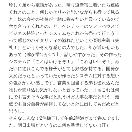
珍しく弟から電話があった。帰り道新宿に着いたら連絡
くれとのこと。何じゃそりゃと思いながらも行って見る
と、奴の会社の社長が一緒に呑みたいと云っているので
付き合ってくれとのこと。ベンチャーのソフトハウスで
ビジネス特許とったシステムをこれから売って行こう！
って感じのバイタリティの溢れたというか楽観主義（失
礼！）というかそんな感じの人でした。年が近いせいも
あって（確か学年が1つ上）話しやすかった。その作った
システムに「これはいけるぞ！」「これはいいぞ！」み
たいに惚れこんでる様子がとても好感が持てる。開発が
大変だったといっていたが作ったシステムに対する想い
の強さがいい感じです。営業を担当する弟も惚れ込んだ
物しか売り込む気がしないと云っていた。まぁこれは何
にでも言えそうな事だと思うけど大事な事だと思う。最
低でも自分自身が納得してないと外に出してもだめだと
思うし。
そんなこんなで2件梯子して午前2時過ぎまで呑んでまし
た。明日出張だというのに何も準備してない（汗）