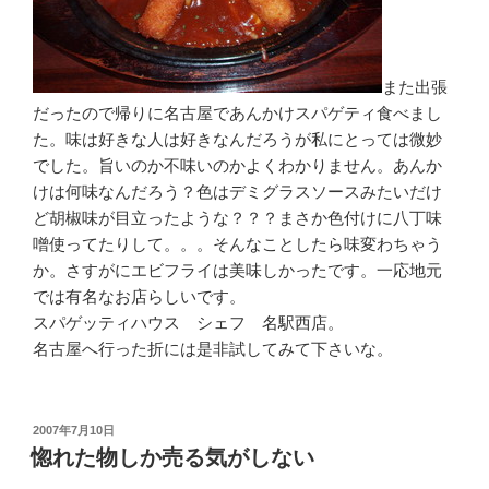
また出張
だったので帰りに名古屋であんかけスパゲティ食べまし
た。味は好きな人は好きなんだろうが私にとっては微妙
でした。旨いのか不味いのかよくわかりません。あんか
けは何味なんだろう？色はデミグラスソースみたいだけ
ど胡椒味が目立ったような？？？まさか色付けに八丁味
噌使ってたりして。。。そんなことしたら味変わちゃう
か。さすがにエビフライは美味しかったです。一応地元
では有名なお店らしいです。
スパゲッティハウス シェフ 名駅西店。
名古屋へ行った折には是非試してみて下さいな。
投
2007年7月10日
稿
惚れた物しか売る気がしない
日: