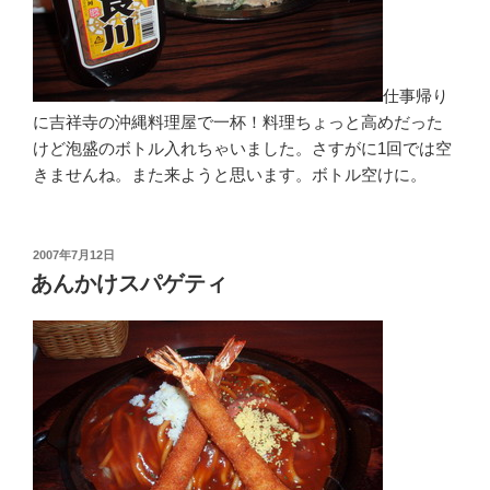
仕事帰り
に吉祥寺の沖縄料理屋で一杯！料理ちょっと高めだった
けど泡盛のボトル入れちゃいました。さすがに1回では空
きませんね。また来ようと思います。ボトル空けに。
投
2007年7月12日
稿
あんかけスパゲティ
日: