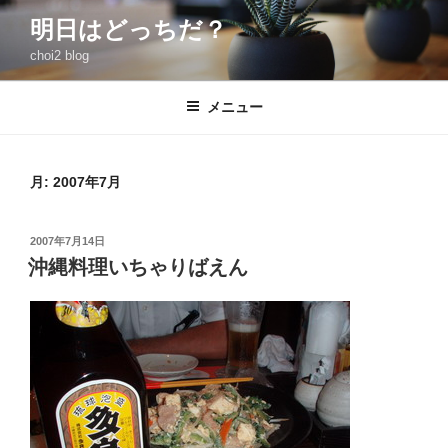
コ
明日はどっちだ？
ン
choi2 blog
テ
ン
ツ
メニュー
へ
ス
キ
月:
2007年7月
ッ
プ
投
2007年7月14日
稿
沖縄料理いちゃりばえん
日: