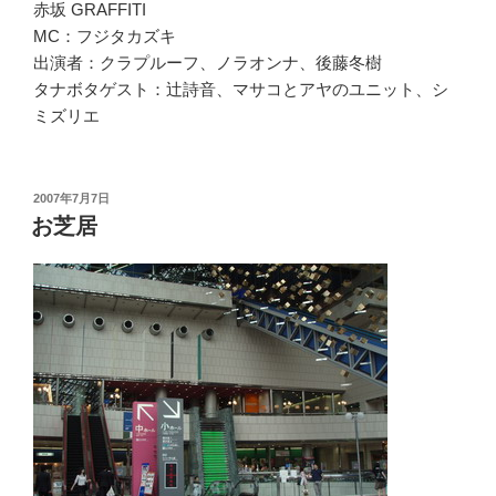
赤坂 GRAFFITI
MC：フジタカズキ
出演者：クラプルーフ、ノラオンナ、後藤冬樹
タナボタゲスト：辻詩音、マサコとアヤのユニット、シ
ミズリエ
投
2007年7月7日
稿
お芝居
日: