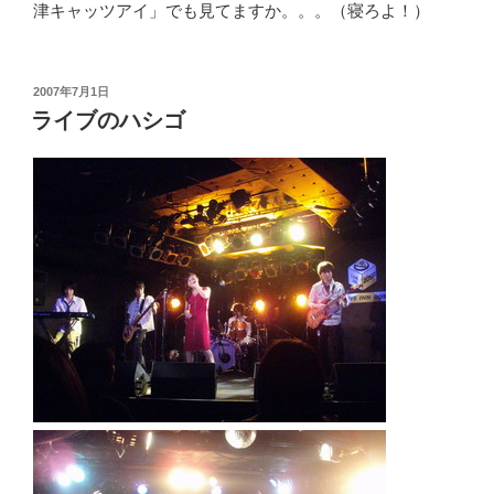
津キャッツアイ」でも見てますか。。。（寝ろよ！）
投
2007年7月1日
稿
ライブのハシゴ
日: