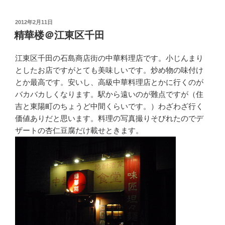
投
2012年2月11日
稿
精華楼＠江東区千田
日:
江東区千田の石島商店街の中華料理店です。小じんまり
としたお店ですがとても美味しいです。炒め物の味付け
とか最高です。安いし、高級中華料理店とかに行くのが
バカバカしくなります。駅から遠いのが難点ですが（住
吉と東陽町のちょうど中間くらいです。）わざわざ行く
価値ありだと思います。料理の写真撮りそびれたのでデ
ザートの杏仁豆腐だけ載せときます。