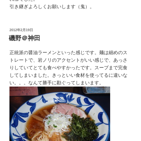
引き継ぎよろしくお願いします（鬼）。
投
2012年2月19日
稿
磯野＠神田
日:
正統派の醤油ラーメンといった感じです。麺は細めのス
トレートで、岩ノリのアクセントがいい感じで、あっさ
りしていてとても食べやすかったです。スープまで完食
してしまいました。きっといい食材を使ってるに違いな
い。。。なんて勝手に勘ぐってしまいます。