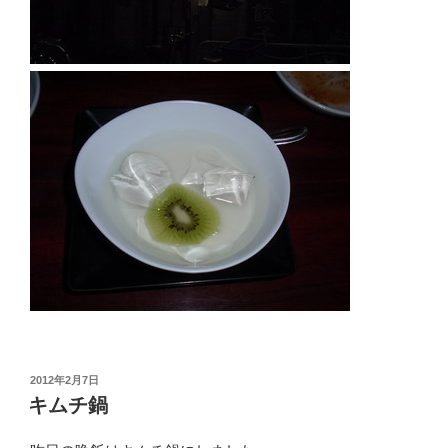
投
2012年2月7日
稿
キムチ鍋
日: