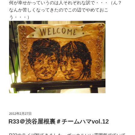
何が幸せかっていうのは人それぞれな訳で・・・（ん？
なんか苦しくなってきたのでこの辺でやめておこ
う・・・）
投
2012年2月27日
稿
R33＠渋谷屋根裏＃チームハマvol.12
日: