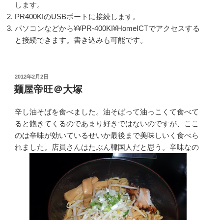
します。
PR400KIのUSBポートに接続します。
パソコンなどから¥¥PR-400KI¥HomeICTでアクセスする
と接続できます。書き込みも可能です。
投
2012年2月2日
稿
麺屋帝旺＠大塚
日:
辛し油そばを食べました。油そばって油っこくて食べて
ると飽きてくるのであまり好きではないのですが、ここ
のは辛味が効いているせいか最後まで美味しいく食べら
れました。店員さんはたぶん韓国人だと思う。辛味なの