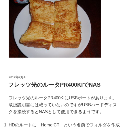
投
2012年2月4日
稿
フレッツ光のルータPR400KIでNAS
日:
フレッツ光のルータPR400KIにUSBポートがあります。
取扱説明書には載っていないのですがUSBハードディス
クを接続するとNASとして使用できるようです。
HDのルートに HomeICT という名前でフォルダを作成