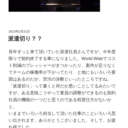
投
2012年2月21日
稿
派遣切り？？
日:
長年ずっと来て頂いていた派遣社員さんですが、今年度
限りで契約終了する事になりました。World Wideでコス
ト削減のプレッシャーがきつかったり、案件が足りなく
てチームの稼働率が下がってたり、と他にもいろいろ要
因はあるのだが、苦渋の決断といったところですね。
「派遣切り」って書くと何だか悪いことしてるみたいで
すが、ある意味こうやって要員の調整ができるのも契約
社員の機能の一つだと思うのである程度仕方がないか
と。
いままでいろいろ担当して頂いた仕事のこといろいろ思
い出されます。ありがとうございました、そして、お疲
れ様でした。