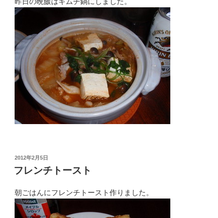
昨日の晩飯はキムチ鍋にしました。
投
2012年2月5日
稿
フレンチトースト
日:
朝ごはんにフレンチトースト作りました。