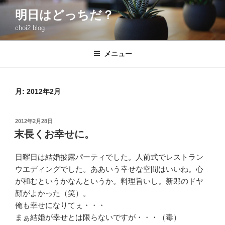
コ
明日はどっちだ？
ン
choi2 blog
テ
ン
ツ
メニュー
へ
ス
キ
月:
2012年2月
ッ
プ
投
2012年2月28日
稿
末長くお幸せに。
日:
日曜日は結婚披露パーティでした。人前式でレストラン
ウエディングでした。ああいう幸せな空間はいいね。心
が和むというかなんというか。料理旨いし。新郎のドヤ
顔がよかった（笑）。
俺も幸せになりてぇ・・・
まぁ結婚が幸せとは限らないですが・・・（毒）