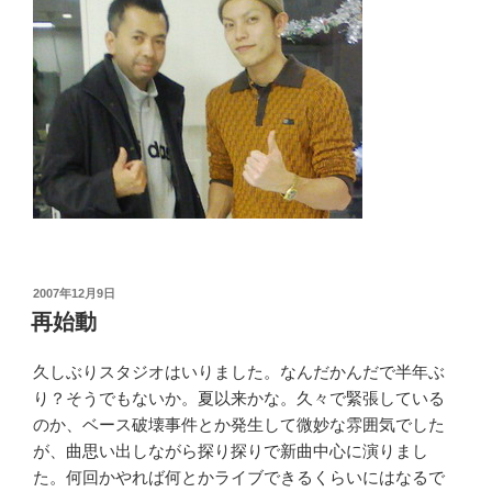
投
2007年12月9日
稿
再始動
日:
久しぶりスタジオはいりました。なんだかんだで半年ぶ
り？そうでもないか。夏以来かな。久々で緊張している
のか、ベース破壊事件とか発生して微妙な雰囲気でした
が、曲思い出しながら探り探りで新曲中心に演りまし
た。何回かやれば何とかライブできるくらいにはなるで