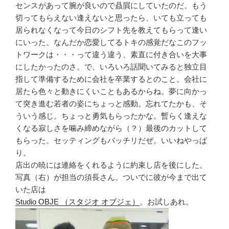
センスがあって腕が良いので贔屓にしていたのだ。もう
切ってもらえない逢えないと思ったら、いても立っても
居られなくなって今日のシフト先を教えてもらって逢い
にいった。なんだか恋愛してるトキの感覚だなこのフッ
トワークは・・・って違う違う、素直に付き合いを大事
にしたかったのさ。で、いろいろ話聞いてみると独立目
指して準備するために会社を卒業するとのこと。会社に
居たら色々と動きにくいこともあるからね。夢に向かっ
て突き進む若者の姿にちょっと感動。忘れてたかも、そ
ういう感じ。ちょっと勇気もらったかな。暫らく逢えな
くなる寂しさを噛み締めながら（？）最後のカットして
もらった。セッティングもバッチリだぜ。いいねやっぱ
り。
店出の暁には連絡をくれるように約束し店を後にした。
写真（右）が担当の須長さん。ついでに彼が今まで出て
いた店は
Studio OBJE （スタジオ オブジェ）
。お試しあれ。