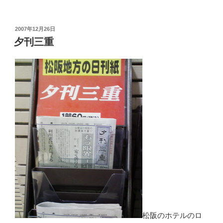
投
2007年12月26日
稿
夕刊三重
日:
松阪のホテルのロ