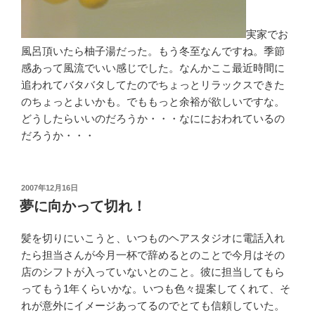
実家でお
風呂頂いたら柚子湯だった。もう冬至なんですね。季節
感あって風流でいい感じでした。なんかここ最近時間に
追われてバタバタしてたのでちょっとリラックスできた
のちょっとよいかも。でももっと余裕が欲しいですな。
どうしたらいいのだろうか・・・なににおわれているの
だろうか・・・
投
2007年12月16日
稿
夢に向かって切れ！
日:
髪を切りにいこうと、いつものヘアスタジオに電話入れ
たら担当さんが今月一杯で辞めるとのことで今月はその
店のシフトが入っていないとのこと。彼に担当してもら
ってもう1年くらいかな。いつも色々提案してくれて、そ
れが意外にイメージあってるのでとても信頼していた。