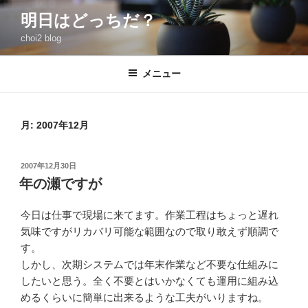
コ
明日はどっちだ？
ン
choi2 blog
テ
ン
ツ
メニュー
へ
ス
キ
月:
2007年12月
ッ
プ
投
2007年12月30日
稿
年の瀬ですが
日:
今日は仕事で現場に来てます。作業工程はちょっと遅れ
気味ですがリカバリ可能な範囲なので取り敢えず順調で
す。
しかし、次期システムでは年末作業など不要な仕組みに
したいと思う。全く不要とはいかなくても運用に組み込
めるくらいに簡単に出来るような工夫がいりますね。