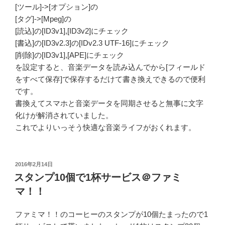
[ツール]->[オプション]の
[タグ]->[Mpeg]の
[読込]の[ID3v1],[ID3v2]にチェック
[書込]の[ID3v2.3]の[IDv2.3 UTF-16]にチェック
[削除]の[ID3v1],[APE]にチェック
を設定すると、音楽データを読み込んでから[フィールド
をすべて保存]で保存するだけて書き換えできるので便利
です。
書換えてスマホと音楽データを同期させると無事に文字
化けが解消されていました。
これでよりいっそう快適な音楽ライフがおくれます。
投
2016年2月14日
稿
スタンプ10個で1杯サービス＠ファミ
日:
マ！！
ファミマ！！のコーヒーのスタンプが10個たまったので1