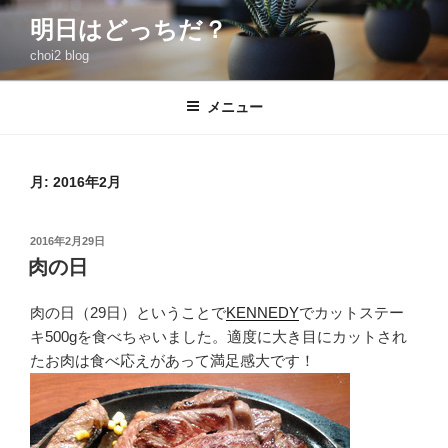
コ
明日はどっちだ？
ン
choi2 blog
テ
ン
ツ
メニュー
へ
ス
キ
月:
2016年2月
ッ
プ
投
2016年2月29日
稿
肉の日
日:
肉の日（29日）ということで
KENNEDY
でカットステー
キ500gを食べちゃいました。適度に大き目にカットされ
たお肉は食べ応えがあって満足感大です！