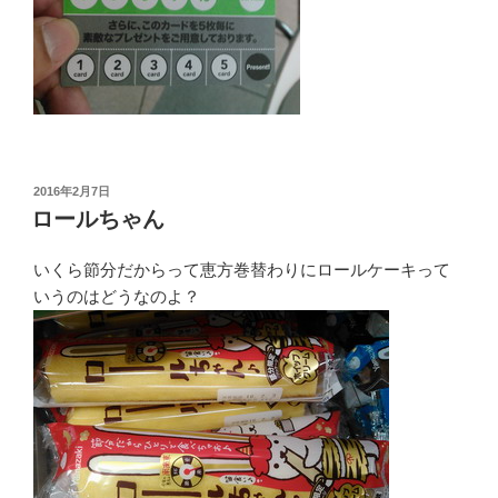
投
2016年2月7日
稿
ロールちゃん
日:
いくら節分だからって恵方巻替わりにロールケーキって
いうのはどうなのよ？