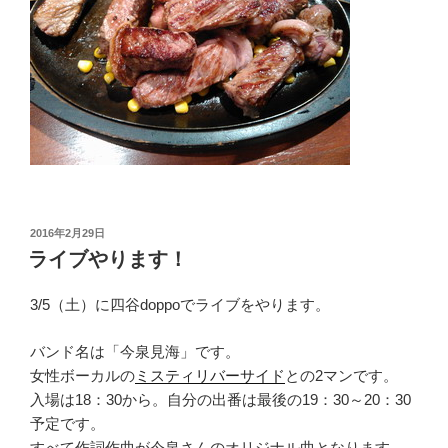
投
2016年2月29日
稿
ライブやります！
日:
3/5（土）に四谷doppoでライブをやります。
バンド名は「今泉見海」です。
女性ボーカルの
ミスティリバーサイド
との2マンです。
入場は18：30から。自分の出番は最後の19：30～20：30
予定です。
すべて作詞作曲が今泉さんのオリジナル曲となります。