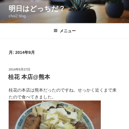
コ
明日はどっちだ？
ン
choi2 blog
テ
ン
ツ
メニュー
へ
ス
キ
月:
2014年9月
ッ
プ
投
2014年9月27日
稿
桂花 本店@熊本
日:
桂花の本店は熊本だったのですね。せっかく近くまで来
たので食べてきました。