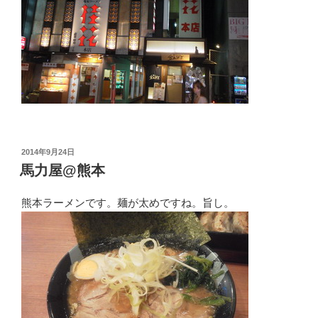
投
2014年9月24日
稿
馬力屋@熊本
日:
熊本ラーメンです。麺が太めですね。旨し。