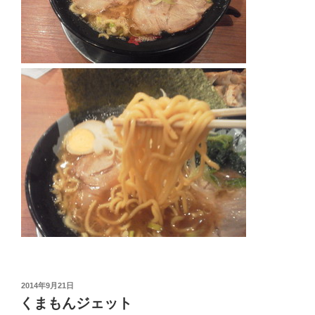
投
2014年9月21日
稿
くまもんジェット
日: