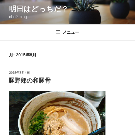
コ
明日はどっちだ？
ン
choi2 blog
テ
ン
ツ
メニュー
へ
ス
キ
月:
2015年8月
ッ
プ
投
2015年8月4日
稿
豚野郎の和豚骨
日: