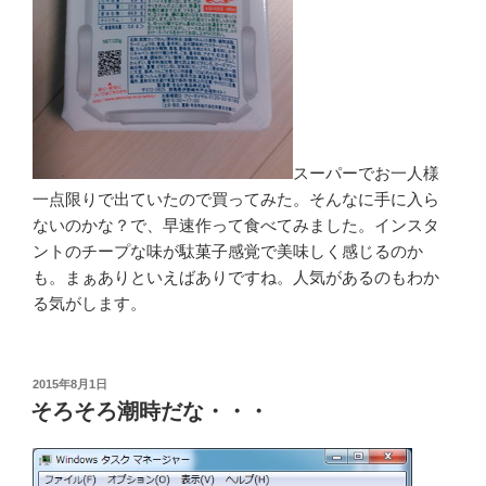
スーパーでお一人様
一点限りで出ていたので買ってみた。そんなに手に入ら
ないのかな？で、早速作って食べてみました。インスタ
ントのチープな味が駄菓子感覚で美味しく感じるのか
も。まぁありといえばありですね。人気があるのもわか
る気がします。
投
2015年8月1日
稿
そろそろ潮時だな・・・
日: