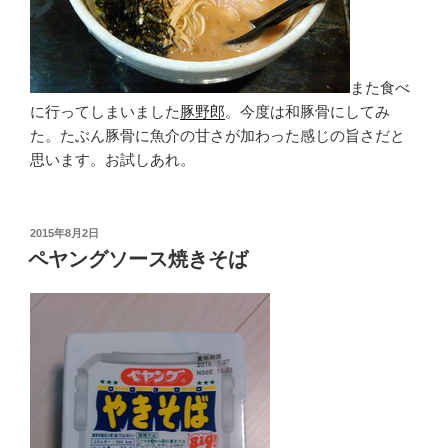
また食べ
に行ってしまいました
豚野郎
。今度は和豚骨にしてみ
た。たぶん豚骨に魚介の甘さが加わった感じの旨さだと
思います。お試しあれ。
投
2015年8月2日
稿
ペヤングソース焼きそば
日: