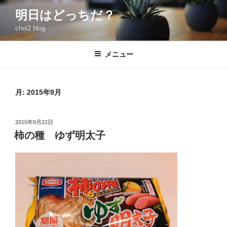
コ
明日はどっちだ？
ン
choi2 blog
テ
ン
ツ
メニュー
へ
ス
キ
月:
2015年9月
ッ
プ
投
2015年9月22日
稿
柿の種 ゆず明太子
日: