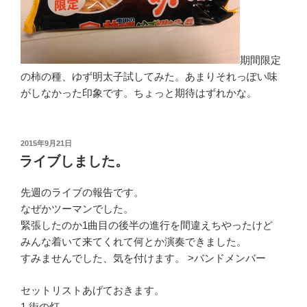
期間限定
の柿の種、ゆず明太子試してみた。あまりそれっぽい味
がしなかった印象です。ちょっと期待はずれかな。
投
2015年9月21日
稿
ライブしました。
日:
先週のライブの報告です。
なぜかツーマンでした。
緊張したのか1曲目の後半の進行を間違えちやったけど
みんな着いて来てくれて何とか演奏できました。
すみませんでした、気を付けます。 >バンドメンバー
セットリストあげておきます。
1.街の灯