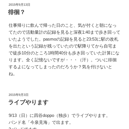
投
2015年9月13日
稿
徘徊？
日:
仕事帰りに飲んで帰った日のこと、気が付くと朝になっ
てたので活動量計の記録を見ると深夜1:40まで歩き回って
いたようでした。pasmoの記録を見ると23:53に駅の改札
を出たという記録が残っていたので駅降りてから自宅ま
で徒歩10分のところ1時間40分も歩き回っていた計算にな
ります。全く記憶ないですが・・・（汗）。ついに徘徊
するよになってしまったのだろうか？気を付けないと
ね。
投
2015年9月3日
稿
ライブやります
日:
9/13（日）に四谷doppo（独歩）でライブやります。
バンド名「今泉見海」で出ます。