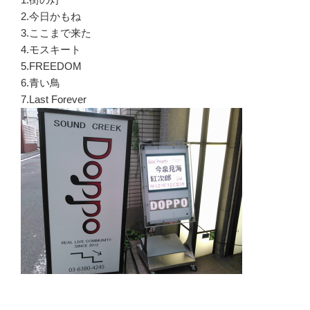
2.今日かもね
3.ここまで来た
4.モスキート
5.FREEDOM
6.青い鳥
7.Last Forever