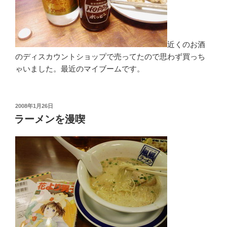
近くのお酒
のディスカウントショップで売ってたので思わず買っち
ゃいました。最近のマイブームです。
投
2008年1月26日
稿
ラーメンを漫喫
日: