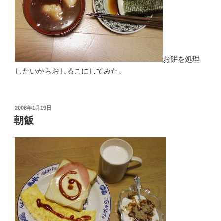
お餅を処理
したいからおしるこにしてみた。
投
2008年1月19日
稿
朝飯
日: