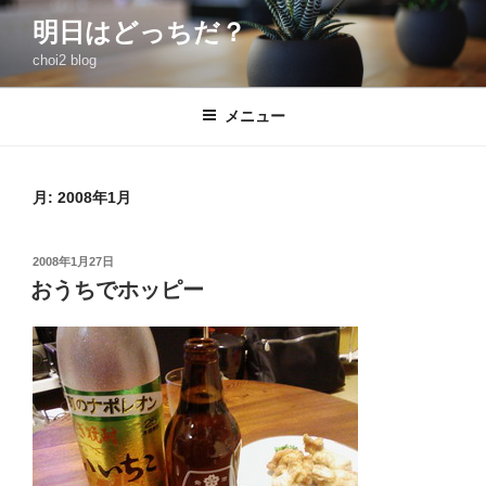
コ
明日はどっちだ？
ン
choi2 blog
テ
ン
ツ
メニュー
へ
ス
キ
月:
2008年1月
ッ
プ
投
2008年1月27日
稿
おうちでホッピー
日: