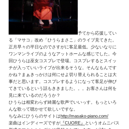
予てから応援してい
る「マサコ」改め「ひうらまさこ」のライブ見てきた。
正月早々の平日なのでさすがに客足最低。少ないなりに
ワンマンライブのようなアットホームな感じでした。今
回ひうらは巫女コスプレで登場。コスプレするとスイッ
チが入っていいライブが出来るそうな。そんなもんです
かね？まぁきっかけは何にせよ切り替えられることは大
事だと思います。コスプレするようになって客足が伸び
てきているという話もききました。。。お客さんは何を
見に来ているのだろうか？
ひうらは相変わらず綺麗な歌声でいいっす。もっといろ
んな歌って聴かせて欲しいですな。
ちなみにひうらのサイトは
http://masako-piano.com/
楽曲はインディーズですが
『CUORE』
というオムニバス