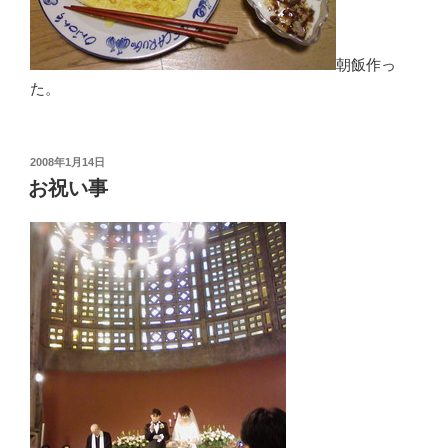
朝飯作っ
た。
投
2008年1月14日
稿
お祝い事
日: