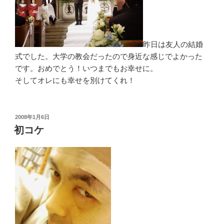
昨日は友人の結婚
式でした。大学の教会だったので身近な感じでよかった
です。おめでとう！いつまでもお幸せに。
そしてオレにも幸せを別けてくれ！
投
2008年1月6日
稿
初コケ
日: