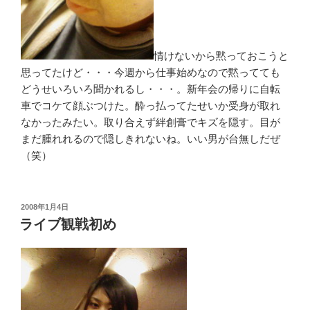
情けないから黙っておこうと
思ってたけど・・・今週から仕事始めなので黙ってても
どうせいろいろ聞かれるし・・・。新年会の帰りに自転
車でコケて顔ぶつけた。酔っ払ってたせいか受身が取れ
なかったみたい。取り合えず絆創膏でキズを隠す。目が
まだ腫れれるので隠しきれないね。いい男が台無しだぜ
（笑）
投
2008年1月4日
稿
ライブ観戦初め
日: