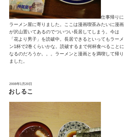
仕事帰りに
ラーメン屋に寄りました。ここは漫画喫茶みたいに漫画
が沢山置いてあるのでついつい長居してしまう。今は
「花より男子」を読破中。長居できるといってもラーメ
ン1杯で2巻くらいかな。読破するまで何杯食べることに
なるのだろうか。。。ラーメンと漫画とを満喫して帰り
ました。
投
2008年1月20日
稿
おしるこ
日: