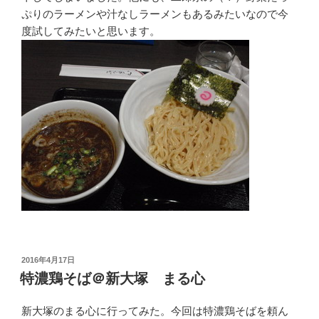
ぷりのラーメンや汁なしラーメンもあるみたいなので今
度試してみたいと思います。
投
2016年4月17日
稿
特濃鶏そば＠新大塚 まる心
日:
新大塚のまる心に行ってみた。今回は特濃鶏そばを頼ん