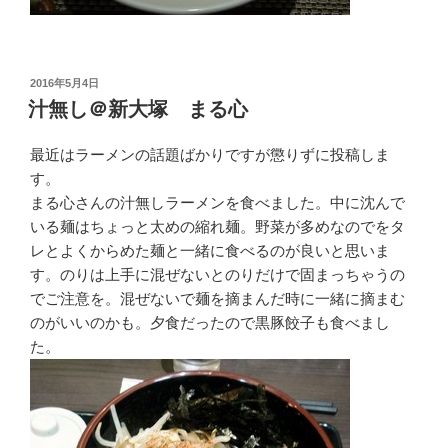
投
2016年5月4日
稿
汁無し＠新大塚 まる心
日:
最近はラーメンの話題ばかりですが懲りずに投稿しま
す。
まる心さんの汁無しラーメンを食べました。中に沈んで
いる麺はちょっと太めの縮れ麺。野菜が多めなのでをタ
レとよくからめた麺と一緒に食べるのが良いと思いま
す。のりは上手に混ぜないとのりだけで固まっちゃうの
でご注意を。混ぜないで麺を摘まんだ時に一緒に摘まむ
のがいいのかも。夕食だったので黒豚餃子も食べまし
た。