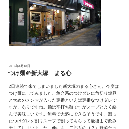
投
2016年4月18日
稿
つけ麺＠新大塚 まる心
日:
2日連続で来てしまいました新大塚のまる心さん。今度は
つけ麺にしてみました。魚介系のつけダレに角切り焼豚
と太めのメンマが入った定番といえば定番なつけダレで
すが、ありですね。麺は平打ち麺ですがスープとよく絡
んで美味しいです。無料で大盛にできるそうです。残っ
たつけダレを割りスープで割ってもらって最後まで飲み
干してしまいました。他にも、二郎系の（？）野菜たっ