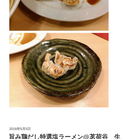
投
2016年5月5日
稿
旨み鶏だし特選塩ラーメン@茗荷谷 生