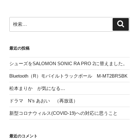
ペ
の
ー
ペ
ジ
検
検
ー
索
索:
ジ
送
最近の投稿
り
シューズをSALOMON SONIC RA PRO 2に替えました。
Bluetooth（R）モバイルトラックボール M-MT2BRSBK
松本まりか が気になる…
ドラマ N’s あおい （再放送）
新型コロナウィルス(COVID-19)への対応に思うこと
最近のコメント