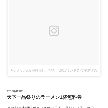
@ore_satoshiが投稿した写真
–
2017 1月 9 2:42午前 PST
投
2016年12月2日
稿
天下一品祭りのラーメン1杯無料券
日: