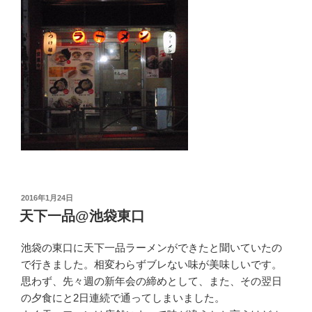
投
2016年1月24日
稿
天下一品@池袋東口
日:
池袋の東口に天下一品ラーメンができたと聞いていたの
で行きました。相変わらずブレない味が美味しいです。
思わず、先々週の新年会の締めとして、また、その翌日
の夕食にと2日連続で通ってしまいました。