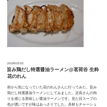
投
2016年5月3日
稿
旨み鶏だし特選醤油ラーメン@茗荷谷 生粋
日:
花のれん
前から気になっていた花のれんさんに行ってみた。旨み
鶏だし特選醤油ラーメンにしてみました。店長さんの拘
りを感じる美味しい醤油ラーメンです。見た目スープの
色が濃いですが味はあっさりでした。具材もチャーシュ