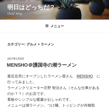
コ
明日はどっちだ？
ン
choi2 blog
テ
ン
ツ
メニュー
へ
ス
キ
カテゴリー:
グルメ > ラーメン
ッ
プ
投
2017年1月9日
稿
MENSHO＠護国寺の潮ラーメン
日:
最近近所にオープンしたラーメン屋さん
MENSHO
に
行ってみました。
ラーメンクリエーター庄野 智治さん（そんな仕事がある
のか？？）のお店です。
看板やシンプルな暖簾がおしゃれです。
メニューは潮ラーメン、つけ麺、トッピングが何種類