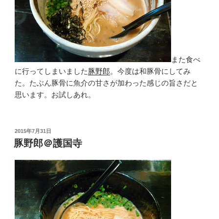
また食べ
に行ってしまいました
豚野郎
。今度は和豚骨にしてみ
た。たぶん豚骨に魚介の甘さが加わった感じの旨さだと
思います。お試しあれ。
投
2015年7月31日
稿
豚野郎＠護国寺
日: