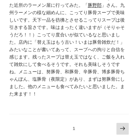
た近所のラーメン屋に行ってみた。「
豚野郎
」さん。九
州ラーメンの様な細めんに、こってり豚骨スープで美味
しいです。天下一品を彷彿とさせるこってりスープは後
引きする旨さです。味はまったく違いますが（そりゃそ
うだろ！！）こってり度合いが似ているなと思いまし
た。店内に「替え玉はもう古い！いまは豚骨雑炊だ！」
みたいなことが書いてあって、スープへの拘りと自信を
感じます。残ったスープは替え玉ではなく、ご飯を入れ
て雑炊にして食べるそうです。それも美味しそうです
ね。メニューは、努豚骨、和豚骨、辛豚骨、博多豚骨ち
ゃんぽん、塩豚骨（夜限定）があり、まずは努豚骨にし
ました。他のメニューも食べてみたいと思いました。ま
た来ます！！
投
次
固定ページ
1
の
稿