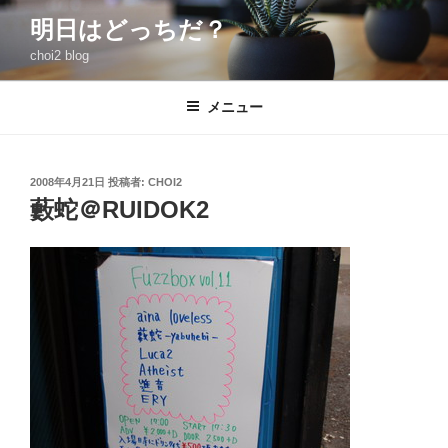
コ
明日はどっちだ？
ン
choi2 blog
テ
ン
ツ
メニュー
へ
ス
キ
投
2008年4月21日
投稿者:
CHOI2
稿
ッ
藪蛇＠RUIDOK2
日:
プ