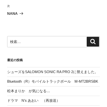
ビ
稿
次
次
ゲ
の
NANA
投
ー
稿
シ
ョ
ン
検
検
索
索:
最近の投稿
シューズをSALOMON SONIC RA PRO 2に替えました。
Bluetooth（R）モバイルトラックボール M-MT2BRSBK
松本まりか が気になる…
ドラマ N’s あおい （再放送）