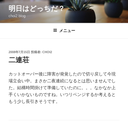
コ
明日はどっちだ？
ン
choi2 blog
テ
ン
ツ
メニュー
へ
ス
キ
投
2008年7月15日
投稿者:
CHOI2
稿
ッ
二連荘
日:
プ
カットオーバー後に障害が発覚したので切り戻して今現
場立会い中。まさか二夜連続になるとは思いませんでし
た。結構時間掛けて準備していたのに。。。なかなか上
手くいかないものですね。いつリベンジするか考えると
もう少し長引きそうです。