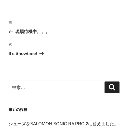
投
前
前
稿
の
現場待機中。。。
ナ
投
ビ
稿
次
次
ゲ
の
It’s Showtime!
投
ー
稿
シ
ョ
ン
検
検
索
索:
最近の投稿
シューズをSALOMON SONIC RA PRO 2に替えました。