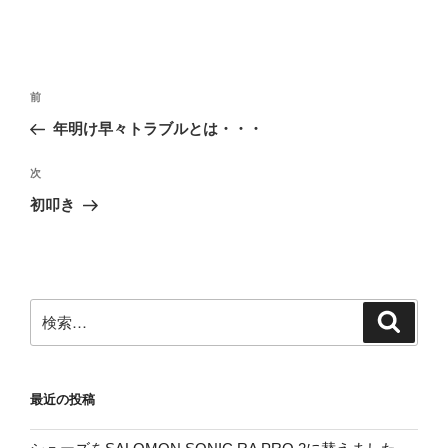
投
前
前
稿
の
年明け早々トラブルとは・・・
ナ
投
ビ
稿
次
次
ゲ
の
初叩き
投
ー
稿
シ
ョ
ン
検
検
索
索:
最近の投稿