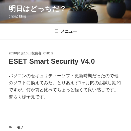
コ
明日はどっちだ？
ン
choi2 blog
テ
ン
ツ
メニュー
へ
ス
キ
投
2010年1月10日
投稿者:
CHOI2
稿
ッ
ESET Smart Security V4.0
日:
プ
パソコンのセキュリティーソフト更新時期だったので他
のソフトに換えてみた。とりあえず1ヶ月間のお試し期間
ですが。何か前と比べてちょっと軽くて良い感じです。
暫らく様子見です。
カ
モノ