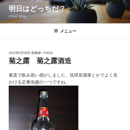
コ
明日はどっちだ？
ン
choi2 blog
テ
ン
ツ
メニュー
へ
ス
キ
投
2012年6月30日
投稿者:
CHOI2
稿
ッ
菊之露 菊之露酒造
日:
プ
素直で飲み易い感がしました。琉球居酒屋とかでよく見
かける定番泡盛の一つですね。