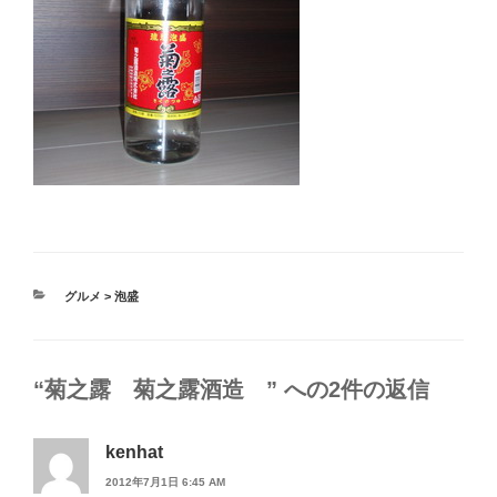
カ
グルメ > 泡盛
テ
ゴ
リ
ー
“菊之露 菊之露酒造 ” への2件の返信
kenhat
2012年7月1日 6:45 AM