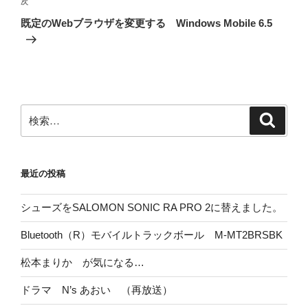
次
次
ゲ
の
既定のWebブラウザを変更する Windows Mobile 6.5
投
ー
稿
シ
ョ
ン
検
検
索
索:
最近の投稿
シューズをSALOMON SONIC RA PRO 2に替えました。
Bluetooth（R）モバイルトラックボール M-MT2BRSBK
松本まりか が気になる…
ドラマ N’s あおい （再放送）