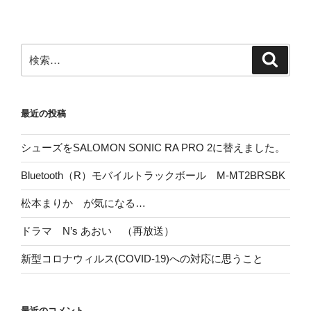
稿
シ
ョ
ン
検
検
索
索:
最近の投稿
シューズをSALOMON SONIC RA PRO 2に替えました。
Bluetooth（R）モバイルトラックボール M-MT2BRSBK
松本まりか が気になる…
ドラマ N’s あおい （再放送）
新型コロナウィルス(COVID-19)への対応に思うこと
最近のコメント