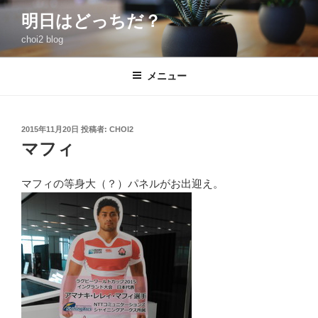
コ
明日はどっちだ？
ン
choi2 blog
テ
ン
ツ
メニュー
へ
ス
キ
投
2015年11月20日
投稿者:
CHOI2
稿
ッ
マフィ
日:
プ
マフィの等身大（？）パネルがお出迎え。