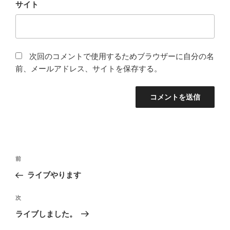
サイト
次回のコメントで使用するためブラウザーに自分の名
前、メールアドレス、サイトを保存する。
投
前
前
稿
の
ライブやります
ナ
投
ビ
稿
次
次
ゲ
の
ライブしました。
投
ー