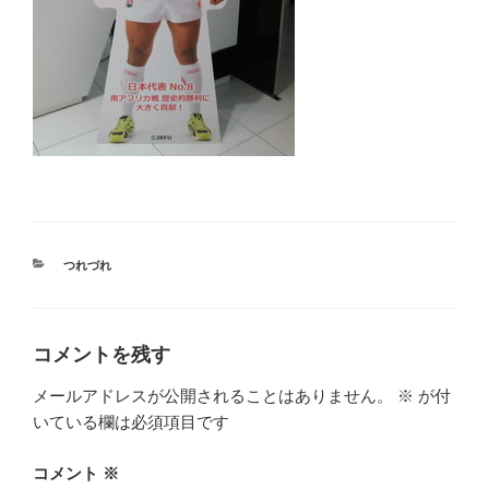
カ
つれづれ
テ
ゴ
リ
ー
コメントを残す
メールアドレスが公開されることはありません。
※
が付
いている欄は必須項目です
コメント
※