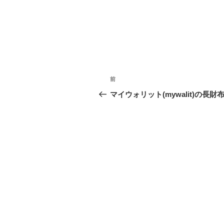
投
前
前
稿
の
マイウォリット(mywalit)の長財
投
ナ
稿
ビ
ゲ
ー
シ
ョ
ン