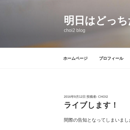
コ
ン
テ
明日はどっち
ン
choi2 blog
ツ
へ
ス
キ
ホームページ
プロフィール
ッ
プ
投
2016年9月12日
投稿者:
CHOI2
稿
ライブします！
日:
間際の告知となってしまいまし