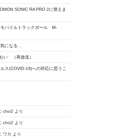
MON SONIC RA PRO 2に替えま
h（R）モバイルトラックボール M-
が気になる…
あおい （再放送）
ス(COVID-19)への対応に思うこ
に
choi2
より
に
choi2
より
に
ワカ
より