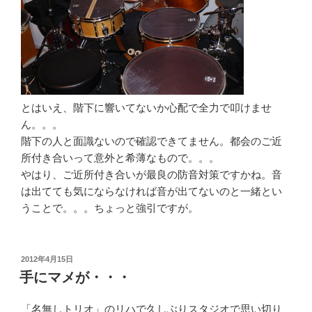
とはいえ、階下に響いてないか心配で全力で叩けませ
ん。。。
階下の人と面識ないので確認できてません。都会のご近
所付き合いって意外と希薄なもので。。。
やはり、ご近所付き合いが最良の防音対策ですかね。音
は出てても気にならなければ音が出てないのと一緒とい
うことで。。。ちょっと強引ですが。
投
2012年4月15日
稿
手にマメが・・・
日:
「名無しトリオ」のリハで久しぶりスタジオで思い切り