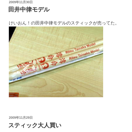
投
2009年11月30日
稿
田井中律モデル
日:
けいおん！の田井中律モデルのスティックが売ってた。
投
2009年11月29日
稿
スティック大人買い
日: