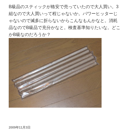
B級品のスティックが格安で売っていたので大人買い。3
組なので大人買いって程じゃないか。パワーヒッターじ
ゃないので滅多に折らないからこんなもんかなと。消耗
品なのでB級品で充分かなと。検査基準知りたいな。どこ
かB級なのだろうか？
投
2009年11月3日