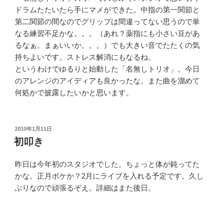
ドラムたたいたら手にマメができた。中指の第一関節と
第二関節の間なのでグリップは間違ってない思うので単
なる練習不足かな。。。（あれ？薬指にも小さい豆があ
るなぁ。まぁいいか。。。）でも大きい音でたたくの気
持ちよいです。ストレス解消にもなるね。
というわけでゆるりと始動した「名無しトリオ」。今日
のアレンジのアイディアも良かったな。また曲を溜めて
何処かで披露したいかと思います。
投
2010年1月11日
稿
初叩き
日:
昨日は今年初のスタジオでした。ちょっと体が鈍ってた
かな。正月ボケか？2月にライブを入れる予定です。久し
ぶりなので頑張るぞえ。詳細はまた後日。