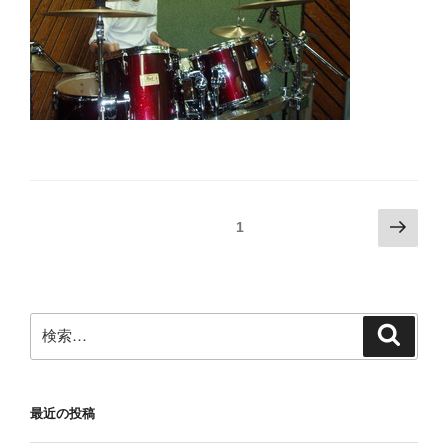
投
次
固定ページ
1
の
稿
ペ
の
ー
ペ
ジ
検
検
ー
索
索:
ジ
送
最近の投稿
り