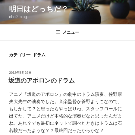
コ
明日はどっちだ？
ン
choi2 blog
テ
ン
ツ
メニュー
へ
ス
キ
カテゴリー:
ドラム
ッ
プ
投
2012年6月29日
稿
坂道のアポロンのドラム
日:
アニメ「坂道のアポロン」の劇中のドラム演奏、佐野康
夫大先生の演奏でした。音楽監督が菅野ようこなので、
もしかして？と思ったらやっぱりね。スタッフロールに
出てた。アニメだけど本格的な演奏だなと思ったんだよ
ね。あれ？でも最初にネットで調べたときはドラムは石
若駿だったような？？最終回だったからかな？