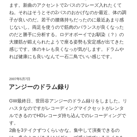
ます。新曲のアクセントで2バスのフレーズ入れたくて
ね。それはそうとその2バスのおかげなのか最近、体の調
子が良いのだ。若干の腰痛持ちだったのに最近あまり感
じないし。両足を使うので筋肉のバランスが良くなった
のだと勝手に分析する。ロデオボーイでお馴染（？）の
大腰筋が鍛えられたようで座る姿勢も安定感が出てきた
感じです。体のキレも良くなっが気がします。ドラムや
れば健康にも良いなんて一石二鳥でいい感じです。
投
2007年5月7日
稿
アンジーのドラム録り
日:
GW最終日、世田谷アンジーのドラム録りをしました。リ
ハスタなのですがレコーディングマイクセットがレンタ
ルできるのでHDレコーダ持ち込んでのレコーディングで
す。
2曲を3テイクずつくらいかな。集中して演奏できるの