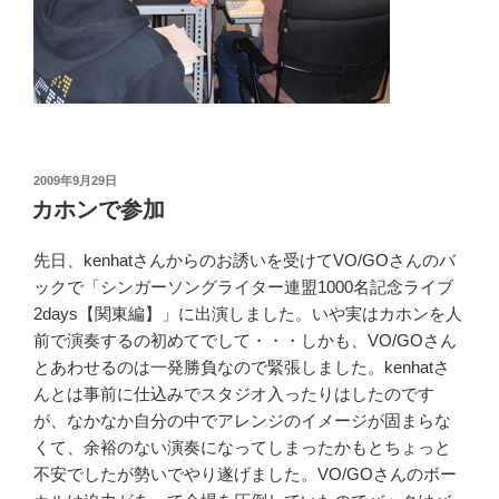
投
2009年9月29日
稿
カホンで参加
日:
先日、kenhatさんからのお誘いを受けてVO/GOさんのバ
ックで「シンガーソングライター連盟1000名記念ライブ
2days【関東編】」に出演しました。いや実はカホンを人
前で演奏するの初めてでして・・・しかも、VO/GOさん
とあわせるのは一発勝負なので緊張しました。kenhatさ
んとは事前に仕込みでスタジオ入ったりはしたのです
が、なかなか自分の中でアレンジのイメージが固まらな
くて、余裕のない演奏になってしまったかもとちょっと
不安でしたが勢いでやり遂げました。VO/GOさんのボー