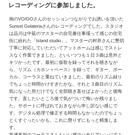
稿
レコーディングに参加しました。
日:
例のVO/GOさんのセッションつながりでお誘いを頂いた
Sunset Gelateriaさんのレコーディングでした。スタジオ
は品川は中延のマスターの自宅兼仕事場って感じの住宅
街に紛れた「Island studio」。マスターの村井さんに懇切
丁寧に対応していただいてアットホームは感じでストレ
スなく作業できました。といいつつも１日３曲は意外と
キツかったです。最初に仮歌を録ってそれを聴きなが
ら、リズム（カホン＋ベース）を録って、ギター、ボー
カル、コーラスと重ねていきました。最初のリズム録り
でちょっと時間かけすぎたかな。それと３曲目のリズム
気になった所だけでなく全部聴き直せばよかったと後悔
です。直したいところ後で気がついて悔いが残りまし
た。サポートに呼ばれておきながら申し訳ない感じで
す。デジタル処理で修正する時間もなかったのでちょっ
とくすぐったいかも。これに懲りずにもっと精進しま
す。
急遽参加のコーラスさんもいい感のハモリアレンジでよ