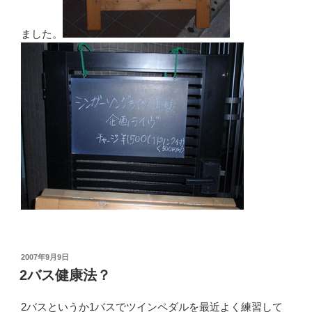
ました。
投
2007年9月9日
稿
2バス健康法？
日:
2バスというか1バスでツインペダルを最近よく練習して